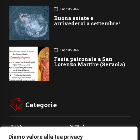
8 Agosto 2026
Buona estate e
arrivederci a settembre!
8 Agosto 2026
Festa patronale a San
Lorenzo Martire (Servola)
Categorie
CHIESA
SOCIETÁ
Diamo valore alla tua privacy
CARITÁ
GIUBILEO