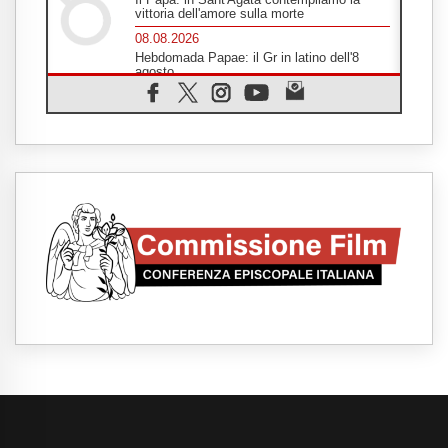
vittoria dell'amore sulla morte
08.08.2026
Hebdomada Papae: il Gr in latino dell'8
agosto
08.08.2026
Spin Time, Reina: Cristo non abita nei
palazzi del potere ma si identifica coi
senzatetto
08.08.2026
SIGNIS 2026, la comunicazione al servizio
del Vangelo
08.08.2026
Argentina, l'arcivescovo Colombo: "La
visita del Papa messaggio di pace e
dignità"
08.08.2026
Tonalestate 2026, i giovani sconfiggono la
paura
08.08.2026
Marcinelle, 70 anni dopo istituita la Giornata
europea per le vittime sul lavoro
08.08.2026
Arabia Saudita, Turchia e Pakistan
stringono una nuova alleanza militare in