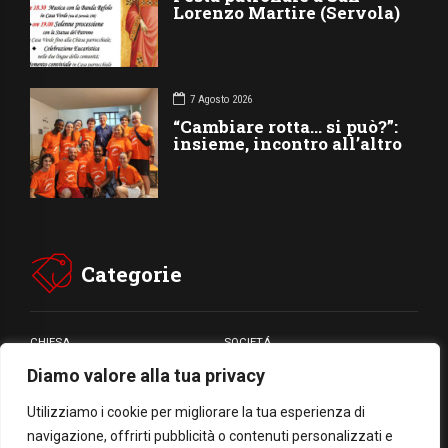
Lorenzo Martire (Servola)
7 Agosto 2026
“Cambiare rotta… si può?”:
insieme, incontro all’altro
Categorie
CHIESA
SOCIETÁ
Diamo valore alla tua privacy
CARITÁ
GIUBILEO
CULTURA
MEDIA
Utilizziamo i cookie per migliorare la tua esperienza di
navigazione, offrirti pubblicità o contenuti personalizzati e