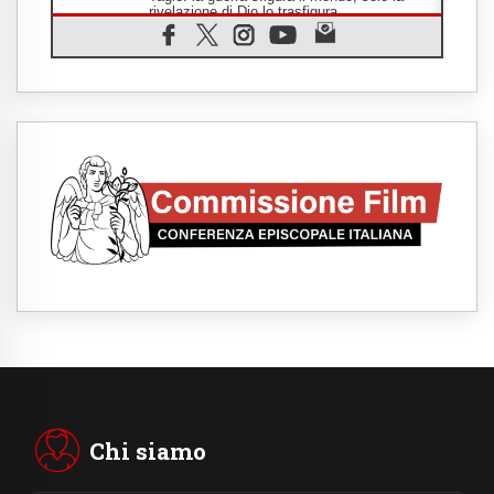
rivelazione di Dio lo trasfigura
07.08.2026
Il Papa in Francia, quattro giorni intensi tra
Chiesa, popolo e istituzioni
07.08.2026
SIGNIS 2026, dare voce alle religiose
cattoliche nello spazio pubblico
07.08.2026
Honduras, gli sfollati invisibili di una crisi
dimenticata
07.08.2026
Italia, Antigone: carceri al limite della
sopravvivenza per caldo e sovraffollamento
07.08.2026
Parolin conclude il viaggio in Messico: "La
pace inizia con l'empatia per il dolore altrui"
07.08.2026
Uruguay, il presidente dei vescovi: la visita
del Papa dono per tutto il Paese
Chi siamo