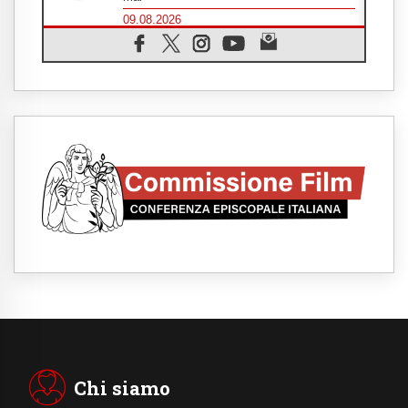
09.08.2026
Drammatica escalation del conflitto tra
Russia e Ucraina
09.08.2026
Tra Tolkien e Leone, un convegno su
"l'uomo, il mezzo e l'algoritmo"
09.08.2026
Spagna, controlli alle frontiere per i
viaggiatori provenienti dall'Italia
09.08.2026
Indonesia, un dollaro per la costruzione di
219 Chiese
09.08.2026
Il dialogo interreligioso, isola di resistenza
per rispondere alle paure del mondo
09.08.2026
In Ciad nasce la rete dei media cattolici
08.08.2026
Pozzuoli, la Chiesa in prima linea: una
Messa tra i detriti e aiuti per gli sfollati
Chi siamo