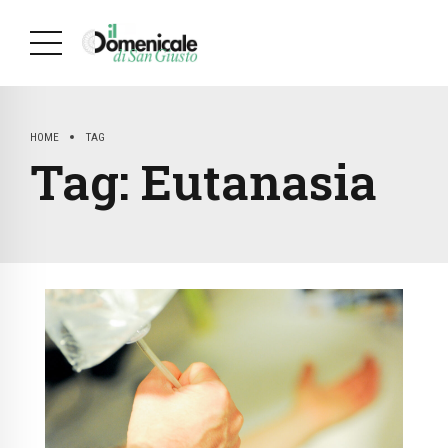
HOME
TAG
Tag:
Eutanasia