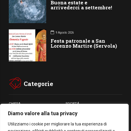
Buona estate e
arrivederci a settembre!
9 Agosto 2026
Festa patronale a San
Lorenzo Martire (Servola)
Categorie
CHIESA
SOCIETÁ
Diamo valore alla tua privacy
CARITÁ
GIUBILEO
CULTURA
MEDIA
Utilizziamo i cookie per migliorare la tua esperienza di