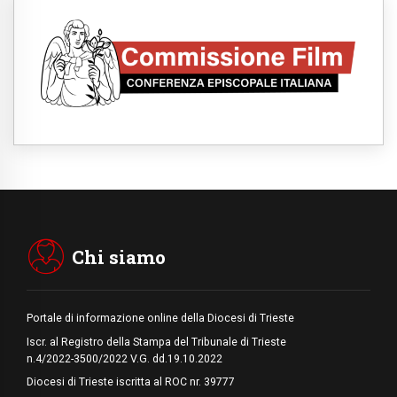
abbatte i muri che separano gli esseri
umani
06.08.2026
Fra Marco Vianelli: alla scuola di san
Francesco per imparare il Vangelo della
pace
06.08.2026
Hiroshima, ad 81 anni dalla bomba resta
alto il richiamo al disarmo mondiale
06.08.2026
Il Papa con i giovani ad Assisi: costruire la
civiltà dell'amore non delle contrapposizioni
06.08.2026
Hiroshima e Nagasaki, 81 anni dopo. Al via
i "dieci giorni di preghiera per la pace"
Chi siamo
Portale di informazione online della Diocesi di Trieste
Iscr. al Registro della Stampa del Tribunale di Trieste
n.4/2022-3500/2022 V.G. dd.19.10.2022
Diocesi di Trieste iscritta al ROC nr. 39777