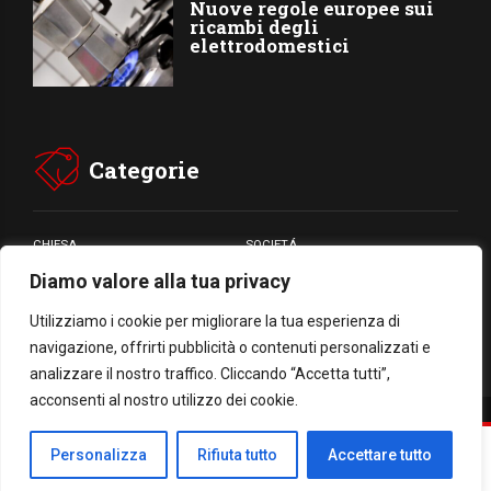
Nuove regole europee sui
ricambi degli
elettrodomestici
Categorie
CHIESA
SOCIETÁ
Diamo valore alla tua privacy
CARITÁ
GIUBILEO
CULTURA
MEDIA
Utilizziamo i cookie per migliorare la tua esperienza di
navigazione, offrirti pubblicità o contenuti personalizzati e
analizzare il nostro traffico. Cliccando “Accetta tutti”,
acconsenti al nostro utilizzo dei cookie.
Facebook
WhatsApp
Threads
Email
Condividi
Personalizza
Rifiuta tutto
Accettare tutto