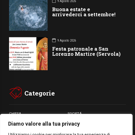
9 Agosto 2026
Buona estate e
arrivederci a settembre!
9 Agosto 2026
Festa patronale a San
Lorenzo Martire (Servola)
Categorie
CHIESA
SOCIETÁ
Diamo valore alla tua privacy
CARITÁ
GIUBILEO
CULTURA
MEDIA
Utilizziamo i cookie per migliorare la tua esperienza di