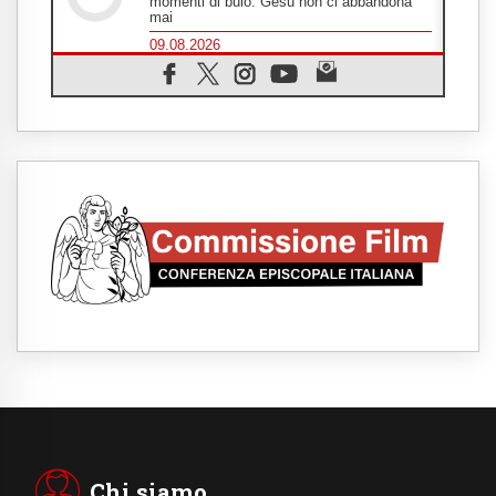
momenti di buio. Gesù non ci abbandona
mai
09.08.2026
Drammatica escalation del conflitto tra
Russia e Ucraina
09.08.2026
Tra Tolkien e Leone, un convegno su
"l'uomo, il mezzo e l'algoritmo"
09.08.2026
Spagna, controlli alle frontiere per i
viaggiatori provenienti dall'Italia
09.08.2026
Indonesia, un dollaro per la costruzione di
219 Chiese
09.08.2026
Il dialogo interreligioso, isola di resistenza
per rispondere alle paure del mondo
09.08.2026
In Ciad nasce la rete dei media cattolici
08.08.2026
Pozzuoli, la Chiesa in prima linea: una
Messa tra i detriti e aiuti per gli sfollati
Chi siamo