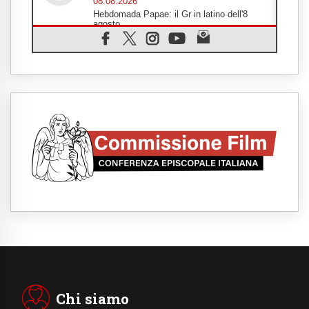
08.08.2026
Hebdomada Papae: il Gr in latino dell'8
agosto
08.08.2026
Spin Time, Reina: Cristo non abita nei
palazzi del potere ma si identifica coi
senzatetto
08.08.2026
SIGNIS 2026, la comunicazione al servizio
del Vangelo
08.08.2026
Argentina, l'arcivescovo Colombo: "La
visita del Papa messaggio di pace e
dignità"
08.08.2026
Tonalestate 2026, i giovani sconfiggono la
paura
08.08.2026
Marcinelle, 70 anni dopo istituita la Giornata
europea per le vittime sul lavoro
08.08.2026
Arabia Saudita, Turchia e Pakistan
stringono una nuova alleanza militare in
Medio Oriente
Chi siamo