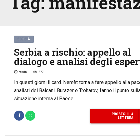
Tag:
manifestaz
SOCIETÀ
Serbia a rischio: appello al
dialogo e analisi degli esper
9
min
577
In questi giorni il card. Nemèt torna a fare appello alla pac
analisti dei Balcani, Burazer e Troharov, fanno il punto sull
situazione interna al Paese
PROSEGUI LA
LETTURA