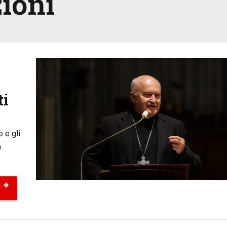
ioni
ti
e e gli
a