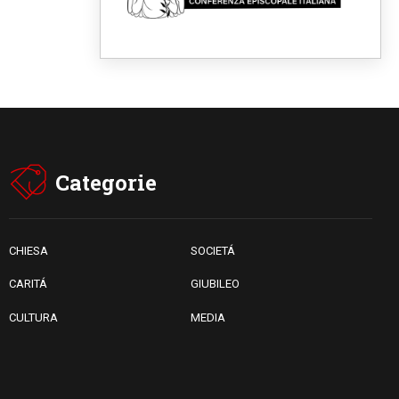
messaggio di pace e dignità"
08.08.2026
Tonalestate 2026, i giovani
sconfiggono la paura
08.08.2026
Marcinelle, 70 anni dopo
istituita la Giornata europea
per le vittime sul lavoro
08.08.2026
Arabia Saudita, Turchia e
Pakistan stringono una nuova
Categorie
alleanza militare in Medio
Oriente
08.08.2026
Il Papa in Perù, il cardinale
Castillo: spinta all'unità in
CHIESA
SOCIETÁ
mezzo alle sfide del Paese
CARITÁ
GIUBILEO
CULTURA
MEDIA