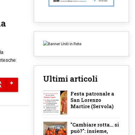
la
la
ntesche:
Ultimi articoli
A
A
Festa patronale a
San Lorenzo
Martire (Servola)
"Cambiare rotta... si
può?": insieme,