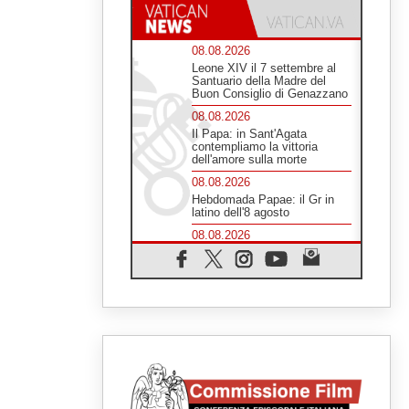
08.08.2026
Leone XIV il 7 settembre al
Santuario della Madre del
Buon Consiglio di Genazzano
08.08.2026
Il Papa: in Sant'Agata
contempliamo la vittoria
dell'amore sulla morte
08.08.2026
Hebdomada Papae: il Gr in
latino dell'8 agosto
08.08.2026
Spin Time, Reina: Cristo non
abita nei palazzi del potere
ma si identifica coi senzatetto
08.08.2026
SIGNIS 2026, la
comunicazione al servizio del
Vangelo
08.08.2026
Argentina, l'arcivescovo
Colombo: "La visita del Papa