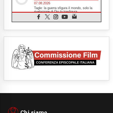
07.08.2026
Tagle: la guerra sfigura il mondo, solo la
rivelazione di Dio lo trasfigura
07.08.2026
Il Papa in Francia, quattro giorni intensi tra
Chiesa, popolo e istituzioni
07.08.2026
SIGNIS 2026, dare voce alle religiose
cattoliche nello spazio pubblico
07.08.2026
Honduras, gli sfollati invisibili di una crisi
dimenticata
07.08.2026
Italia, Antigone: carceri al limite della
sopravvivenza per caldo e sovraffollamento
07.08.2026
Parolin conclude il viaggio in Messico: "La
pace inizia con l'empatia per il dolore altrui"
07.08.2026
Uruguay, il presidente dei vescovi: la visita
del Papa dono per tutto il Paese
Chi siamo