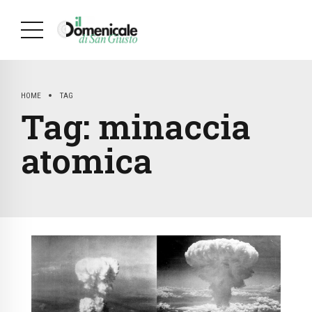
HOME
TAG
Tag:
minaccia
atomica