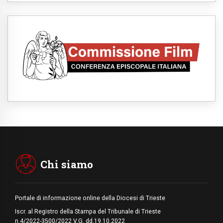
06.08.2026
Leone XIV: la rivoluzione del Vangelo
abbatte i muri che separano gli esseri
umani
06.08.2026
Fra Marco Vianelli: alla scuola di san
Francesco per imparare il Vangelo della
pace
06.08.2026
Hiroshima, ad 81 anni dalla bomba resta
alto il richiamo al disarmo mondiale
06.08.2026
Il Papa con i giovani ad Assisi: costruire la
civiltà dell'amore non delle contrapposizioni
06.08.2026
Hiroshima e Nagasaki, 81 anni dopo. Al via
i "dieci giorni di preghiera per la pace"
Chi siamo
Portale di informazione online della Diocesi di Trieste
Iscr. al Registro della Stampa del Tribunale di Trieste
n.4/2022-3500/2022 V.G. dd.19.10.2022