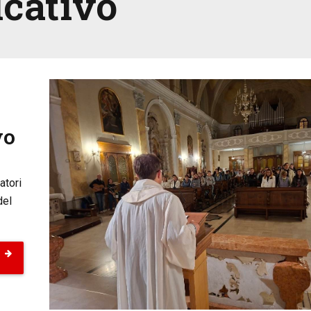
cativo
vo
atori
del