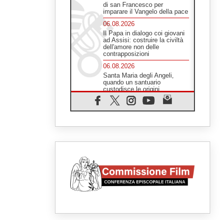
di san Francesco per
imparare il Vangelo della pace
06.08.2026
Il Papa in dialogo coi giovani
ad Assisi: costruire la civiltà
dell'amore non delle
contrapposizioni
06.08.2026
Santa Maria degli Angeli,
quando un santuario
custodisce le origini
06.08.2026
Libano, riprendono i colloqui di
Roma tra nuove tensioni e
raid nel sud
06.08.2026
Medio Oriente, intesa tra Iran
e Oman sullo Stretto di
Hormuz
05.08.2026
Il cardinale Parolin in
Messico: essere presenti
accanto a emarginati,
migranti, stranieri
05.08.2026