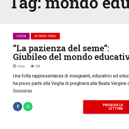
Tag:
mondo edu
CHIESA
IN PRIMO PIANO
“La pazienza del seme”:
Giubileo del mondo educati
4
min
529
Una folta rappresentanza di insegnanti, educatrici ed educ
ha preso parte alla Veglia di preghiera alla Beata Vergine 
Soccorso
PROSEGUI LA
LETTURA