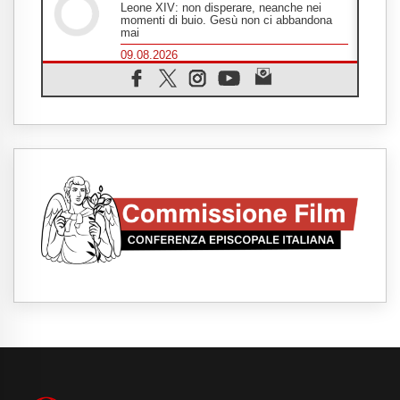
Leone XIV: non disperare, neanche nei
momenti di buio. Gesù non ci abbandona
mai
09.08.2026
Drammatica escalation del conflitto tra
Russia e Ucraina
09.08.2026
Tra Tolkien e Leone, un convegno su
"l'uomo, il mezzo e l'algoritmo"
09.08.2026
Spagna, controlli alle frontiere per i
viaggiatori provenienti dall'Italia
09.08.2026
Indonesia, un dollaro per la costruzione di
219 Chiese
09.08.2026
Il dialogo interreligioso, isola di resistenza
per rispondere alle paure del mondo
09.08.2026
In Ciad nasce la rete dei media cattolici
08.08.2026
Pozzuoli, la Chiesa in prima linea: una
Messa tra i detriti e aiuti per gli sfollati