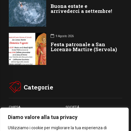
Buona estate e
arrivederci a settembre!
9 Agosto 2026
Festa patronale a San
Lorenzo Martire (Servola)
Categorie
CHIESA
SOCIETÁ
Diamo valore alla tua privacy
CARITÁ
GIUBILEO
CULTURA
MEDIA
Utilizziamo i cookie per migliorare la tua esperienza di