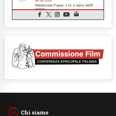
08.08.2026
Hebdomada Papae: il Gr in latino dell'8
agosto
08.08.2026
Spin Time, Reina: Cristo non abita nei
palazzi del potere ma si identifica coi
senzatetto
08.08.2026
SIGNIS 2026, la comunicazione al servizio
del Vangelo
08.08.2026
Argentina, l'arcivescovo Colombo: "La
visita del Papa messaggio di pace e
dignità"
08.08.2026
Tonalestate 2026, i giovani sconfiggono la
paura
08.08.2026
Marcinelle, 70 anni dopo istituita la Giornata
europea per le vittime sul lavoro
08.08.2026
Arabia Saudita, Turchia e Pakistan
stringono una nuova alleanza militare in
Medio Oriente
Chi siamo