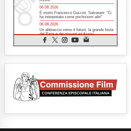
06.08.2026
È morto Francesco Guccini, Salvarani: "Ci
ha interpretato come pochissimi altri"
06.08.2026
Un abbraccio verso il futuro, la grande festa
del Papa e dei giovani ad Assisi
06.08.2026
Il grazie dei giovani al Papa: "Oggi ci
sentiamo Chiesa"
06.08.2026
Leone XIV: la rivoluzione del Vangelo
abbatte i muri che separano gli esseri
umani
06.08.2026
Fra Marco Vianelli: alla scuola di san
Francesco per imparare il Vangelo della
pace
06.08.2026
Hiroshima, ad 81 anni dalla bomba resta
alto il richiamo al disarmo mondiale
06.08.2026
Il Papa con i giovani ad Assisi: costruire la
civiltà dell'amore non delle contrapposizioni