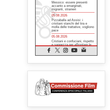
Messico: essere presenti
accanto a emarginati,
migranti, stranieri
05.08.2026
Pizzaballa ad Assisi: i
cristiani stanchi del tira e
molla delle trattative, vogliono
pace
05.08.2026
Cristiani e confuciani, rispetto
e saggezza per affrontare le
"sfide urgenti" di oggi
05.08.2026
Santa Maria Maggiore,
Makrickas: la grazia di Dio
scende ancora sul mondo
05.08.2026
I giovani attendono il Papa ad
Assisi: "I social non saziano,
vogliamo cose grandi"
05.08.2026
Parolin ai preti del Guatemala:
siate "sentinelle vigili", è la
santità a rendere credibili
05.08.2026