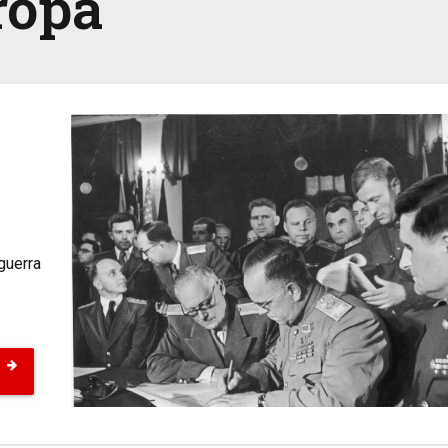
ropa
guerra