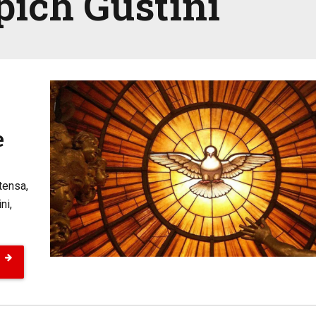
pich Gustini
e
tensa,
ni,