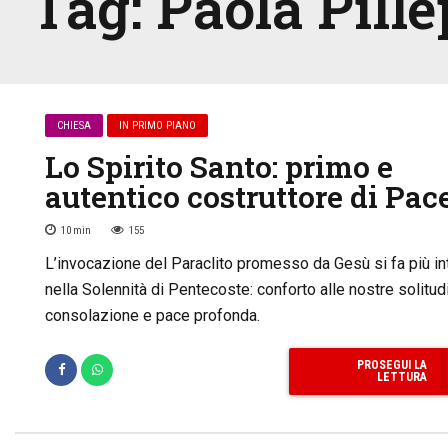
Tag:
Paola Pille
CHIESA
IN PRIMO PIANO
Lo Spirito Santo: primo e
autentico costruttore di Pac
10
min
155
L’invocazione del Paraclito promesso da Gesù si fa più in
nella Solennità di Pentecoste: conforto alle nostre solitudi
consolazione e pace profonda.
PROSEGUI LA
LETTURA