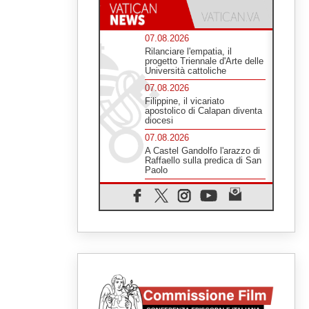
07.08.2026
Rilanciare l'empatia, il
progetto Triennale d'Arte delle
Università cattoliche
07.08.2026
Filippine, il vicariato
apostolico di Calapan diventa
diocesi
07.08.2026
A Castel Gandolfo l'arazzo di
Raffaello sulla predica di San
Paolo
07.08.2026
Tagle: la guerra sfigura il
mondo, solo la rivelazione di
Dio lo trasfigura
07.08.2026
Il Papa in Francia, quattro
giorni intensi tra Chiesa,
popolo e istituzioni
07.08.2026
SIGNIS 2026, dare voce alle