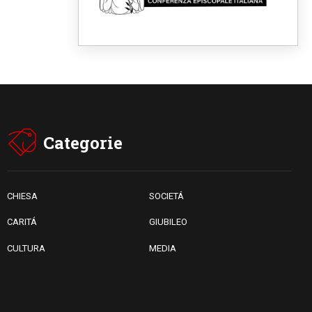
religiose cattoliche nello
spazio pubblico
07.08.2026
Honduras, gli sfollati invisibili
di una crisi dimenticata
07.08.2026
Italia, Antigone: carceri al
limite della sopravvivenza per
caldo e sovraffollamento
07.08.2026
Parolin conclude il viaggio in
Categorie
Messico: "La pace inizia con
l'empatia per il dolore altrui"
07.08.2026
Uruguay, il presidente dei
vescovi: la visita del Papa
CHIESA
SOCIETÁ
dono per tutto il Paese
CARITÁ
GIUBILEO
CULTURA
MEDIA