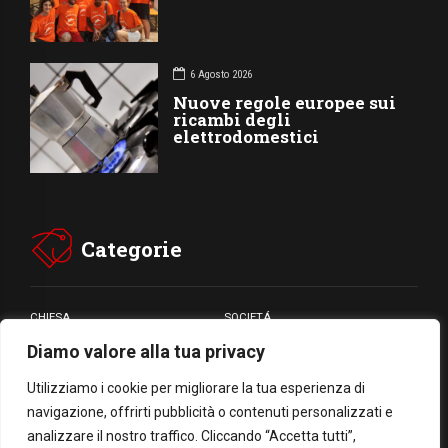
6 Agosto 2026
Nuove regole europee sui
ricambi degli
elettrodomestici
Categorie
CHIESA
SOCIETÁ
Diamo valore alla tua privacy
CARITÁ
GIUBILEO
CULTURA
MEDIA
Utilizziamo i cookie per migliorare la tua esperienza di
navigazione, offrirti pubblicità o contenuti personalizzati e
analizzare il nostro traffico. Cliccando “Accetta tutti”,