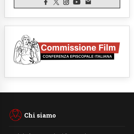
06.08.2026
Il grazie dei giovani al Papa: "Oggi ci
sentiamo Chiesa"
06.08.2026
Leone XIV: la rivoluzione del Vangelo
abbatte i muri che separano gli esseri
umani
06.08.2026
Fra Marco Vianelli: alla scuola di san
Francesco per imparare il Vangelo della
pace
06.08.2026
Hiroshima, ad 81 anni dalla bomba resta
alto il richiamo al disarmo mondiale
06.08.2026
Il Papa con i giovani ad Assisi: costruire la
civiltà dell'amore non delle contrapposizioni
06.08.2026
Hiroshima e Nagasaki, 81 anni dopo. Al via
i "dieci giorni di preghiera per la pace"
Chi siamo