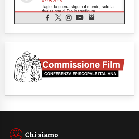
07.08.2026
Tagle: la guerra sfigura il mondo, solo la
rivelazione di Dio lo trasfigura
07.08.2026
Il Papa in Francia, quattro giorni intensi tra
Chiesa, popolo e istituzioni
07.08.2026
SIGNIS 2026, dare voce alle religiose
cattoliche nello spazio pubblico
07.08.2026
Honduras, gli sfollati invisibili di una crisi
dimenticata
07.08.2026
Italia, Antigone: carceri al limite della
sopravvivenza per caldo e sovraffollamento
07.08.2026
Parolin conclude il viaggio in Messico: "La
pace inizia con l'empatia per il dolore altrui"
07.08.2026
Uruguay, il presidente dei vescovi: la visita
del Papa dono per tutto il Paese
Chi siamo