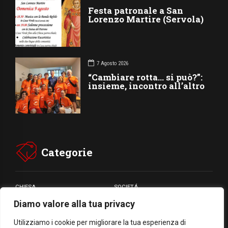
Festa patronale a San
Lorenzo Martire (Servola)
7 Agosto 2026
“Cambiare rotta… si può?”:
insieme, incontro all’altro
Categorie
CHIESA
SOCIETÁ
Diamo valore alla tua privacy
CARITÁ
GIUBILEO
CULTURA
MEDIA
Utilizziamo i cookie per migliorare la tua esperienza di