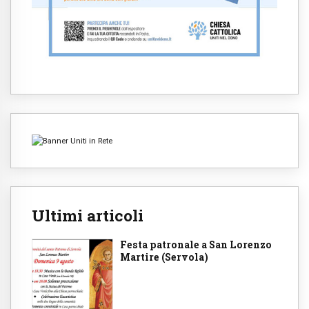
Ultimi articoli
Festa patronale a San Lorenzo
Martire (Servola)