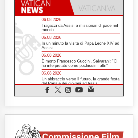
06.08.2026
I ragazzi da Assisi a missionari di pace nel
mondo
06.08.2026
In un minuto la visita di Papa Leone XIV ad
Assisi
06.08.2026
È morto Francesco Guccini, Salvarani: "Ci
ha interpretato come pochissimi altri"
06.08.2026
Un abbraccio verso il futuro, la grande festa
del Papa e dei giovani ad Assisi
06.08.2026
Il grazie dei giovani al Papa: "Oggi ci
sentiamo Chiesa"
06.08.2026
Leone XIV: la rivoluzione del Vangelo
abbatte i muri che separano gli esseri
umani
06.08.2026
Fra Marco Vianelli: alla scuola di san