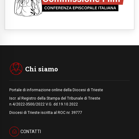
Francesco per imparare il Vangelo della
pace
06.08.2026
Hiroshima, ad 81 anni dalla bomba resta
alto il richiamo al disarmo mondiale
06.08.2026
Il Papa con i giovani ad Assisi: costruire la
civiltà dell'amore non delle contrapposizioni
06.08.2026
Hiroshima e Nagasaki, 81 anni dopo. Al via
i "dieci giorni di preghiera per la pace"
Chi siamo
Portale di informazione online della Diocesi di Trieste
Iscr. al Registro della Stampa del Tribunale di Trieste
n.4/2022-3500/2022 V.G. dd.19.10.2022
Diocesi di Trieste iscritta al ROC nr. 39777
CONTATTI