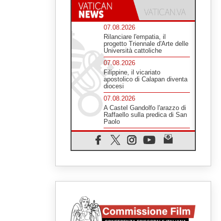
07.08.2026
Rilanciare l'empatia, il
progetto Triennale d'Arte delle
Università cattoliche
07.08.2026
Filippine, il vicariato
apostolico di Calapan diventa
diocesi
07.08.2026
A Castel Gandolfo l'arazzo di
Raffaello sulla predica di San
Paolo
07.08.2026
Tagle: la guerra sfigura il
mondo, solo la rivelazione di
Dio lo trasfigura
07.08.2026
Il Papa in Francia, quattro
giorni intensi tra Chiesa,
popolo e istituzioni
07.08.2026
SIGNIS 2026, dare voce alle