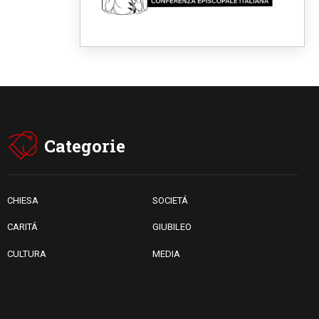
religiose cattoliche nello
spazio pubblico
07.08.2026
Honduras, gli sfollati invisibili
di una crisi dimenticata
07.08.2026
Italia, Antigone: carceri al
limite della sopravvivenza per
caldo e sovraffollamento
07.08.2026
Parolin conclude il viaggio in
Categorie
Messico: "La pace inizia con
l'empatia per il dolore altrui"
07.08.2026
Uruguay, il presidente dei
vescovi: la visita del Papa
CHIESA
SOCIETÁ
dono per tutto il Paese
CARITÁ
GIUBILEO
CULTURA
MEDIA