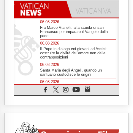
06.08.2026
Fra Marco Vianelli: alla scuola di san
Francesco per imparare il Vangelo della
pace
06.08.2026
Il Papa in dialogo coi giovani ad Assisi:
costruire la civiltà dell'amore non delle
contrapposizioni
06.08.2026
Santa Maria degli Angeli, quando un
santuario custodisce le origini
06.08.2026
Libano, riprendono i colloqui di Roma tra
nuove tensioni e raid nel sud
06.08.2026
Medio Oriente, intesa tra Iran e Oman sullo
Stretto di Hormuz
05.08.2026
Il cardinale Parolin in Messico: essere
presenti accanto a emarginati, migranti,
stranieri