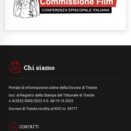
05.08.2026
Pizzaballa ad Assisi: i cristiani stanchi del
tira e molla delle trattative, vogliono pace
05.08.2026
Cristiani e confuciani, rispetto e saggezza
per affrontare le "sfide urgenti" di oggi
05.08.2026
Santa Maria Maggiore, Makrickas: la grazia
di Dio scende ancora sul mondo
05.08.2026
I giovani attendono il Papa ad Assisi: "I
social non saziano, vogliamo cose grandi"
Chi siamo
Portale di informazione online della Diocesi di Trieste
Iscr. al Registro della Stampa del Tribunale di Trieste
n.4/2022-3500/2022 V.G. dd.19.10.2022
Diocesi di Trieste iscritta al ROC nr. 39777
CONTATTI