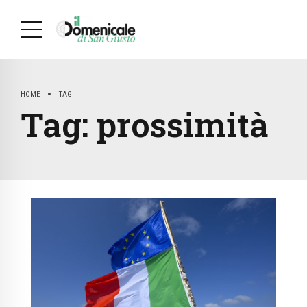
HOME
TAG
Tag:
prossimità