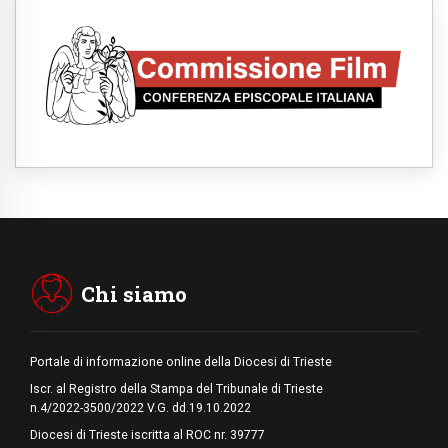
cattoliche nello spazio pubblico
07.08.2026
Honduras, gli sfollati invisibili di una crisi
dimenticata
07.08.2026
Italia, Antigone: carceri al limite della
sopravvivenza per caldo e sovraffollamento
07.08.2026
Parolin conclude il viaggio in Messico: "La
pace inizia con l'empatia per il dolore altrui"
07.08.2026
Uruguay, il presidente dei vescovi: la visita
del Papa dono per tutto il Paese
Chi siamo
Portale di informazione online della Diocesi di Trieste
Iscr. al Registro della Stampa del Tribunale di Trieste
n.4/2022-3500/2022 V.G. dd.19.10.2022
Diocesi di Trieste iscritta al ROC nr. 39777