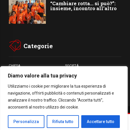
“Cambiare rotta… si può?”:
insieme, incontro all’altro
Categorie
CHIESA
SOCIETÁ
Diamo valore alla tua privacy
CARITÁ
GIUBILEO
CULTURA
MEDIA
Utilizziamo i cookie per migliorare la tua esperienza di
navigazione, offrirti pubblicità o contenuti personalizzati e
analizzare il nostro traffico. Cliccando “Accetta tutti”,
acconsenti al nostro utilizzo dei cookie.
Facebook
WhatsApp
Threads
Email
Condividi
Personalizza
Rifiuta tutto
Accettare tutto