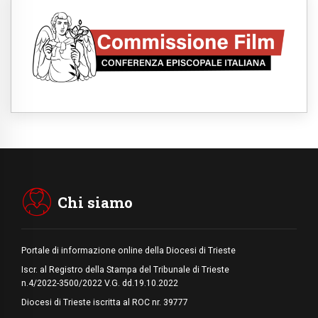
Cristiani e confuciani, rispetto e saggezza
per affrontare le "sfide urgenti" di oggi
05.08.2026
Santa Maria Maggiore, Makrickas: la grazia
di Dio scende ancora sul mondo
05.08.2026
I giovani attendono il Papa ad Assisi: "I
social non saziano, vogliamo cose grandi"
05.08.2026
Parolin ai preti del Guatemala: siate
"sentinelle vigili", è la santità a rendere
credibili
05.08.2026
Dal Papa all'udienza generale la forza del
"circolo degli eroi"
Chi siamo
Portale di informazione online della Diocesi di Trieste
Iscr. al Registro della Stampa del Tribunale di Trieste
n.4/2022-3500/2022 V.G. dd.19.10.2022
Diocesi di Trieste iscritta al ROC nr. 39777