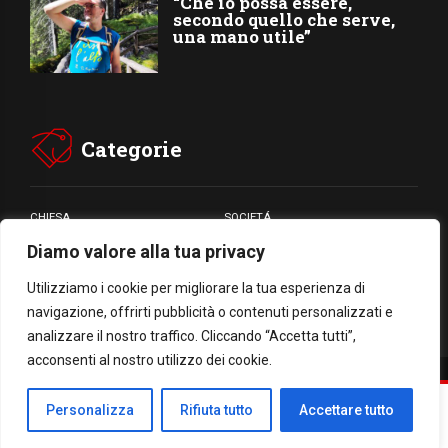
“Che io possa essere,
secondo quello che serve,
una mano utile”
Categorie
CHIESA
SOCIETÁ
Diamo valore alla tua privacy
CARITÁ
GIUBILEO
CULTURA
MEDIA
Utilizziamo i cookie per migliorare la tua esperienza di
navigazione, offrirti pubblicità o contenuti personalizzati e
analizzare il nostro traffico. Cliccando “Accetta tutti”,
acconsenti al nostro utilizzo dei cookie.
Facebook
WhatsApp
Threads
Email
Condividi
Personalizza
Rifiuta tutto
Accettare tutto