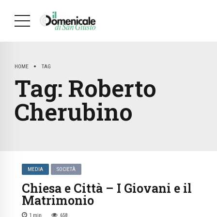
HOME
TAG
Tag:
Roberto
Cherubino
MEDIA
SOCIETÀ
Chiesa e Città – I Giovani e il
Matrimonio
1
min
658