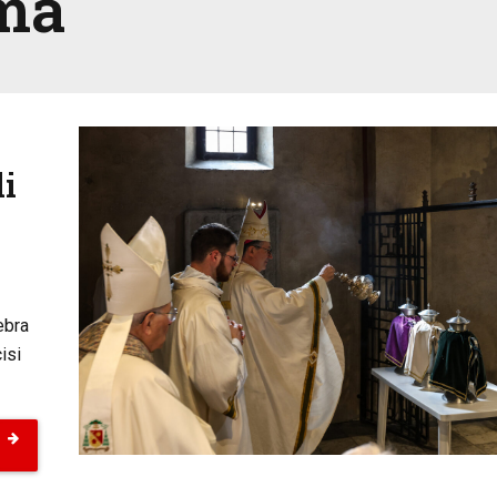
sma
li
ebra
isi