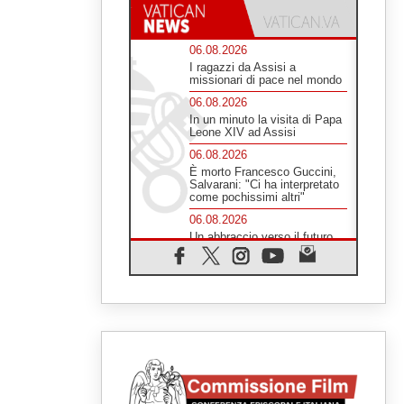
06.08.2026
I ragazzi da Assisi a
missionari di pace nel mondo
06.08.2026
In un minuto la visita di Papa
Leone XIV ad Assisi
06.08.2026
È morto Francesco Guccini,
Salvarani: "Ci ha interpretato
come pochissimi altri"
06.08.2026
Un abbraccio verso il futuro,
la grande festa del Papa e dei
giovani ad Assisi
06.08.2026
Il grazie dei giovani al Papa:
"Oggi ci sentiamo Chiesa"
06.08.2026
Leone XIV: la rivoluzione del
Vangelo abbatte i muri che
separano gli esseri umani
06.08.2026