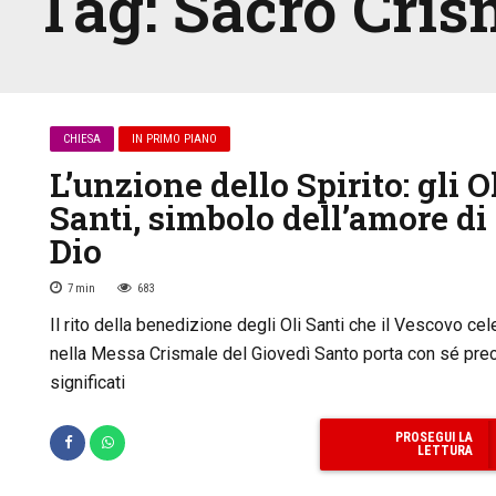
Tag:
Sacro Cri
CHIESA
IN PRIMO PIANO
L’unzione dello Spirito: gli O
Santi, simbolo dell’amore di
Dio
7
min
683
Il rito della benedizione degli Oli Santi che il Vescovo cel
nella Messa Crismale del Giovedì Santo porta con sé prec
significati
PROSEGUI LA
LETTURA