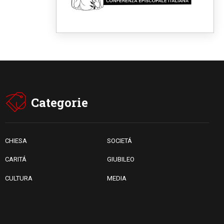
Fra Marco Vianelli: alla scuola
di san Francesco per
imparare il Vangelo della pace
06.08.2026
Hiroshima, ad 81 anni dalla
bomba resta alto il richiamo al
disarmo mondiale
06.08.2026
Il Papa con i giovani ad
Assisi: costruire la civiltà
dell'amore non delle
Categorie
contrapposizioni
06.08.2026
Hiroshima e Nagasaki, 81
anni dopo. Al via i "dieci giorni
di preghiera per la pace"
CHIESA
SOCIETÁ
CARITÁ
GIUBILEO
CULTURA
MEDIA