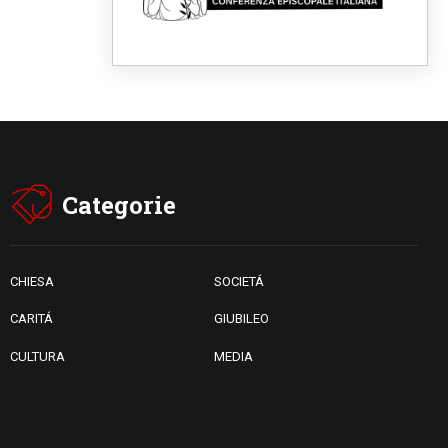
religiose cattoliche nello
spazio pubblico
07.08.2026
Honduras, gli sfollati invisibili
di una crisi dimenticata
07.08.2026
Italia, Antigone: carceri al
limite della sopravvivenza per
caldo e sovraffollamento
07.08.2026
Parolin conclude il viaggio in
Categorie
Messico: "La pace inizia con
l'empatia per il dolore altrui"
07.08.2026
Uruguay, il presidente dei
vescovi: la visita del Papa
CHIESA
SOCIETÁ
dono per tutto il Paese
CARITÁ
GIUBILEO
CULTURA
MEDIA