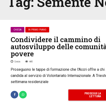
Tag:
Semente N
CHIESA
IN PRIMO PIANO
Condividere il cammino di
autosviluppo delle comunit
povere
5
min
441
Proseguono le tappe di formazione che l'Accri offre a chi 
candida al servizio di Volontariato Internazionale. A Triest
settimana residenziale
PROSEGUI LA
LETTURA