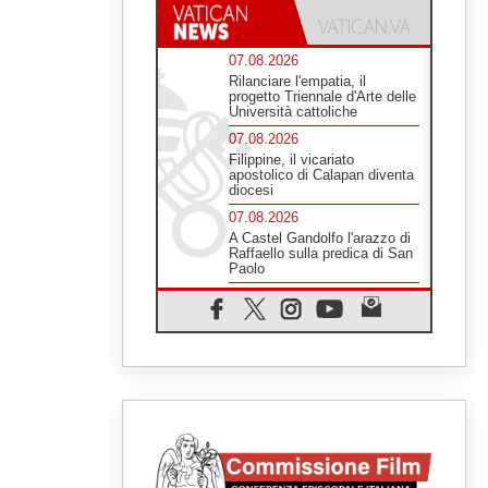
07.08.2026
Rilanciare l'empatia, il
progetto Triennale d'Arte delle
Università cattoliche
07.08.2026
Filippine, il vicariato
apostolico di Calapan diventa
diocesi
07.08.2026
A Castel Gandolfo l'arazzo di
Raffaello sulla predica di San
Paolo
07.08.2026
Tagle: la guerra sfigura il
mondo, solo la rivelazione di
Dio lo trasfigura
07.08.2026
Il Papa in Francia, quattro
giorni intensi tra Chiesa,
popolo e istituzioni
07.08.2026
SIGNIS 2026, dare voce alle