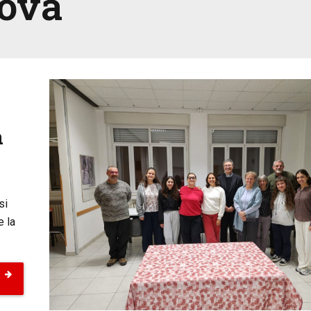
ova
à
si
e la