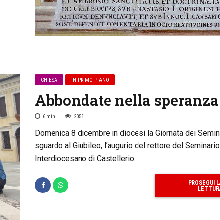
CHIESA
IN PRIMO PIANO
Abbondate nella speranza
6
min
2053
Domenica 8 dicembre in diocesi la Giornata dei Semina
sguardo al Giubileo, l’augurio del rettore del Seminario
Interdiocesano di Castellerio.
PROSEGUI L
LETTUR