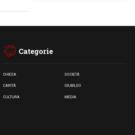
Dal Papa all'udienza generale
la forza del "circolo degli eroi"
05.08.2026
Ucraina, il nunzio: preoccupa
sentire chi benedice la guerra.
Il Papa unica voce di pace
05.08.2026
Venezuela, don Pagniello:
"Nel dolore, una Chiesa che
Categorie
non si arrende"
05.08.2026
Migranti, UE compatta su
Ceuta: superata una prova
difficile
CHIESA
SOCIETÁ
CARITÁ
GIUBILEO
CULTURA
MEDIA