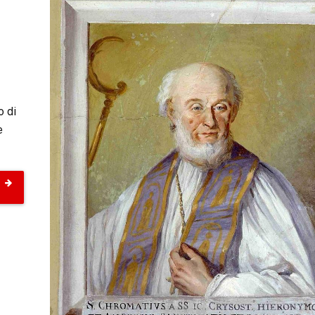
o di
e