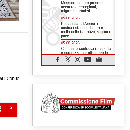
Messico: essere presenti
accanto a emarginati,
migranti, stranieri
05.08.2026
Pizzaballa ad Assisi: i
cristiani stanchi del tira e
molla delle trattative, vogliono
pace
05.08.2026
Cristiani e confuciani, rispetto
e saggezza per affrontare le
"sfide urgenti" di oggi
05.08.2026
Santa Maria Maggiore,
Makrickas: la grazia di Dio
scende ancora sul mondo
ri. Con lo
05.08.2026
I giovani attendono il Papa ad
Assisi: "I social non saziano,
vogliamo cose grandi"
05.08.2026
A
Parolin ai preti del Guatemala:
A
siate "sentinelle vigili", è la
santità a rendere credibili
05.08.2026