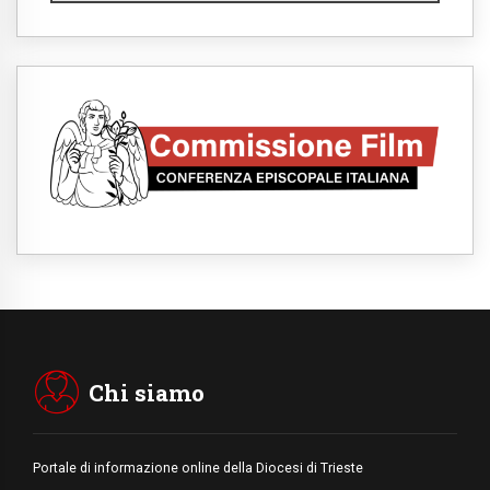
Il grazie dei giovani al Papa: "Oggi ci
sentiamo Chiesa"
06.08.2026
Leone XIV: la rivoluzione del Vangelo
abbatte i muri che separano gli esseri
umani
06.08.2026
Fra Marco Vianelli: alla scuola di san
Francesco per imparare il Vangelo della
pace
06.08.2026
Hiroshima, ad 81 anni dalla bomba resta
alto il richiamo al disarmo mondiale
06.08.2026
Il Papa con i giovani ad Assisi: costruire la
civiltà dell'amore non delle contrapposizioni
06.08.2026
Hiroshima e Nagasaki, 81 anni dopo. Al via
i "dieci giorni di preghiera per la pace"
Chi siamo
Portale di informazione online della Diocesi di Trieste