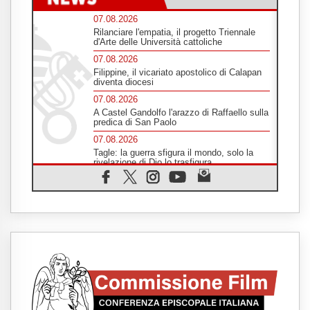
07.08.2026
Rilanciare l'empatia, il progetto Triennale
d'Arte delle Università cattoliche
07.08.2026
Filippine, il vicariato apostolico di Calapan
diventa diocesi
07.08.2026
A Castel Gandolfo l'arazzo di Raffaello sulla
predica di San Paolo
07.08.2026
Tagle: la guerra sfigura il mondo, solo la
rivelazione di Dio lo trasfigura
07.08.2026
Il Papa in Francia, quattro giorni intensi tra
Chiesa, popolo e istituzioni
07.08.2026
SIGNIS 2026, dare voce alle religiose
cattoliche nello spazio pubblico
07.08.2026
Honduras, gli sfollati invisibili di una crisi
dimenticata
07.08.2026