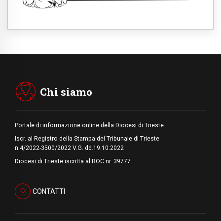
Italia, Antigone: carceri al limite della
sopravvivenza per caldo e sovraffollamento
07.08.2026
Parolin conclude il viaggio in Messico: "La
pace inizia con l'empatia per il dolore altrui"
07.08.2026
Uruguay, il presidente dei vescovi: la visita
del Papa dono per tutto il Paese
Chi siamo
Portale di informazione online della Diocesi di Trieste
Iscr. al Registro della Stampa del Tribunale di Trieste
n.4/2022-3500/2022 V.G. dd.19.10.2022
Diocesi di Trieste iscritta al ROC nr. 39777
CONTATTI