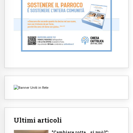
Ultimi articoli
"Cambiare rotta... si può?":