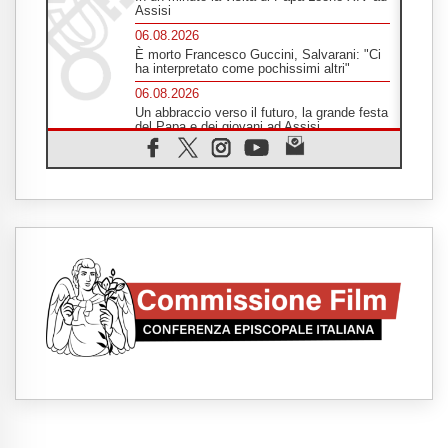
Assisi
06.08.2026
È morto Francesco Guccini, Salvarani: "Ci
ha interpretato come pochissimi altri"
06.08.2026
Un abbraccio verso il futuro, la grande festa
del Papa e dei giovani ad Assisi
06.08.2026
Il grazie dei giovani al Papa: "Oggi ci
sentiamo Chiesa"
06.08.2026
Leone XIV: la rivoluzione del Vangelo
abbatte i muri che separano gli esseri
umani
06.08.2026
Fra Marco Vianelli: alla scuola di san
Francesco per imparare il Vangelo della
pace
06.08.2026
Hiroshima, ad 81 anni dalla bomba resta
alto il richiamo al disarmo mondiale
06.08.2026
Il Papa con i giovani ad Assisi: costruire la
civiltà dell'amore non delle contrapposizioni