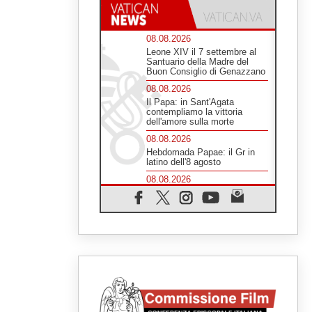
08.08.2026
Leone XIV il 7 settembre al
Santuario della Madre del
Buon Consiglio di Genazzano
08.08.2026
Il Papa: in Sant'Agata
contempliamo la vittoria
dell'amore sulla morte
08.08.2026
Hebdomada Papae: il Gr in
latino dell'8 agosto
08.08.2026
Spin Time, Reina: Cristo non
abita nei palazzi del potere
ma si identifica coi senzatetto
08.08.2026
SIGNIS 2026, la
comunicazione al servizio del
Vangelo
08.08.2026
Argentina, l'arcivescovo
Colombo: "La visita del Papa