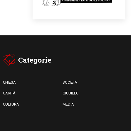
messaggio di pace e dignità"
08.08.2026
Tonalestate 2026, i giovani
sconfiggono la paura
08.08.2026
Marcinelle, 70 anni dopo
istituita la Giornata europea
per le vittime sul lavoro
08.08.2026
Arabia Saudita, Turchia e
Pakistan stringono una nuova
Categorie
alleanza militare in Medio
Oriente
08.08.2026
Il Papa in Perù, il cardinale
Castillo: spinta all'unità in
CHIESA
SOCIETÁ
mezzo alle sfide del Paese
CARITÁ
GIUBILEO
CULTURA
MEDIA