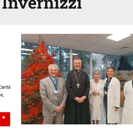
 Invernizzi
Carità
e,