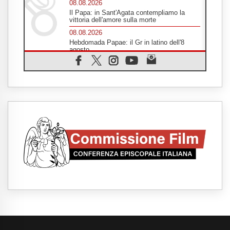
08.08.2026
Il Papa: in Sant'Agata contempliamo la
vittoria dell'amore sulla morte
08.08.2026
Hebdomada Papae: il Gr in latino dell'8
agosto
08.08.2026
Spin Time, Reina: Cristo non abita nei
palazzi del potere ma si identifica coi
senzatetto
08.08.2026
SIGNIS 2026, la comunicazione al servizio
del Vangelo
08.08.2026
Argentina, l'arcivescovo Colombo: "La
visita del Papa messaggio di pace e
dignità"
08.08.2026
Tonalestate 2026, i giovani sconfiggono la
paura
08.08.2026
Marcinelle, 70 anni dopo istituita la Giornata
europea per le vittime sul lavoro
08.08.2026