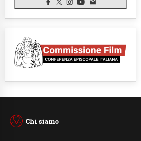
06.08.2026
Il grazie dei giovani al Papa: "Oggi ci
sentiamo Chiesa"
06.08.2026
Leone XIV: la rivoluzione del Vangelo
abbatte i muri che separano gli esseri
umani
06.08.2026
Fra Marco Vianelli: alla scuola di san
Francesco per imparare il Vangelo della
pace
06.08.2026
Hiroshima, ad 81 anni dalla bomba resta
alto il richiamo al disarmo mondiale
06.08.2026
Il Papa con i giovani ad Assisi: costruire la
civiltà dell'amore non delle contrapposizioni
06.08.2026
Hiroshima e Nagasaki, 81 anni dopo. Al via
i "dieci giorni di preghiera per la pace"
Chi siamo