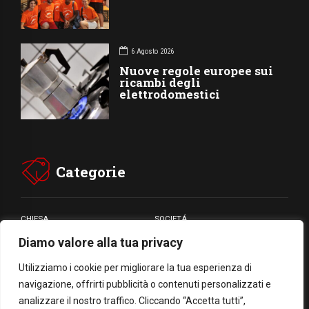
6 Agosto 2026
Nuove regole europee sui
ricambi degli
elettrodomestici
Categorie
CHIESA
SOCIETÁ
Diamo valore alla tua privacy
CARITÁ
GIUBILEO
CULTURA
MEDIA
Utilizziamo i cookie per migliorare la tua esperienza di
navigazione, offrirti pubblicità o contenuti personalizzati e
analizzare il nostro traffico. Cliccando “Accetta tutti”,