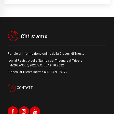
i "dieci giorni di preghiera per la pace"
06.08.2026
Santa Maria degli Angeli, quando un
Santuario custodisce le origini
06.08.2026
Libano, riprendono i colloqui di Roma tra
nuove tensioni e raid nel sud
Chi siamo
Portale di informazione online della Diocesi di Trieste
Iscr. al Registro della Stampa del Tribunale di Trieste
n.4/2022-3500/2022 V.G. dd.19.10.2022
Diocesi di Trieste iscritta al ROC nr. 39777
CONTATTI