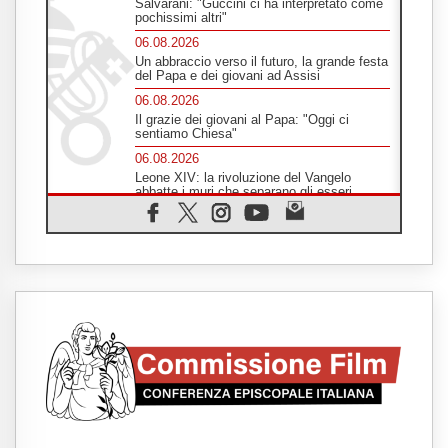
Salvarani: "Guccini ci ha interpretato come
pochissimi altri"
06.08.2026
Un abbraccio verso il futuro, la grande festa
del Papa e dei giovani ad Assisi
06.08.2026
Il grazie dei giovani al Papa: "Oggi ci
sentiamo Chiesa"
06.08.2026
Leone XIV: la rivoluzione del Vangelo
abbatte i muri che separano gli esseri
umani
06.08.2026
Fra Marco Vianelli: alla scuola di san
Francesco per imparare il Vangelo della
pace
06.08.2026
Hiroshima, ad 81 anni dalla bomba resta
alto il richiamo al disarmo mondiale
06.08.2026
Il Papa con i giovani ad Assisi: costruire la
civiltà dell'amore non delle contrapposizioni
06.08.2026
Hiroshima e Nagasaki, 81 anni dopo. Al via