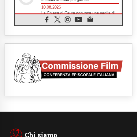
10.08.2026
La Chiesa di Ceuta convoca una veglia di
preghiera per la pace
10.08.2026
Il lavoro intellettuale nell'era dell'IA: una
prospettiva sociologica
10.08.2026
Troia e Roma, quando il mito entra nella
storia
10.08.2026
Cisgiordania, i cristiani di Taybeh:
abbandonati davanti alla violenza dei coloni
10.08.2026
Siberia, l'incontro dei giovani cattolici russi:
per condividere storie social e storie di vita
10.08.2026
India, per i dalit cristiani e musulmani resta
la ferita della discriminazione
10.08.2026
Argentina, Bokalic: da Leone messaggio
sull'importanza dell'impegno sociale
cristiano
Chi siamo