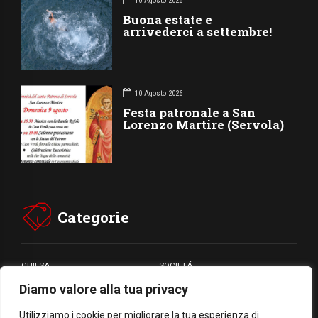
10 Agosto 2026
Buona estate e
arrivederci a settembre!
10 Agosto 2026
Festa patronale a San
Lorenzo Martire (Servola)
Categorie
CHIESA
SOCIETÁ
Diamo valore alla tua privacy
CARITÁ
GIUBILEO
CULTURA
MEDIA
Utilizziamo i cookie per migliorare la tua esperienza di