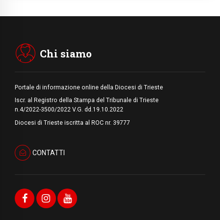
In Ciad nasce la rete dei media cattolici
08.08.2026
Pozzuoli, la Chiesa in prima linea: una
Messa tra i detriti e aiuti per gli sfollati
Chi siamo
Portale di informazione online della Diocesi di Trieste
Iscr. al Registro della Stampa del Tribunale di Trieste
n.4/2022-3500/2022 V.G. dd.19.10.2022
Diocesi di Trieste iscritta al ROC nr. 39777
CONTATTI