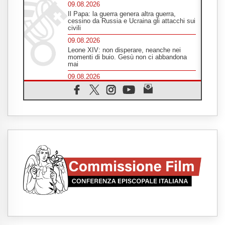
09.08.2026
Il Papa: la guerra genera altra guerra,
cessino da Russia e Ucraina gli attacchi sui
civili
09.08.2026
Leone XIV: non disperare, neanche nei
momenti di buio. Gesù non ci abbandona
mai
09.08.2026
Drammatica escalation del conflitto tra
Russia e Ucraina
09.08.2026
Tra Tolkien e Leone, un convegno su
"l'uomo, il mezzo e l'algoritmo"
09.08.2026
Spagna, controlli alle frontiere per i
viaggiatori provenienti dall'Italia
09.08.2026
Indonesia, un dollaro per la costruzione di
219 Chiese
09.08.2026
Il dialogo interreligioso, isola di resistenza
per rispondere alle paure del mondo
09.08.2026