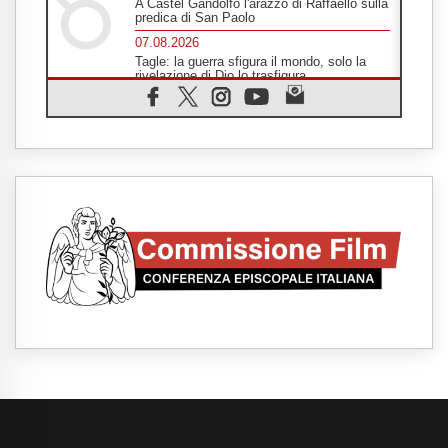
A Castel Gandolfo l'arazzo di Raffaello sulla
predica di San Paolo
07.08.2026
Tagle: la guerra sfigura il mondo, solo la
rivelazione di Dio lo trasfigura
07.08.2026
Il Papa in Francia, quattro giorni intensi tra
Chiesa, popolo e istituzioni
07.08.2026
SIGNIS 2026, dare voce alle religiose
cattoliche nello spazio pubblico
07.08.2026
Honduras, gli sfollati invisibili di una crisi
dimenticata
07.08.2026
Italia, Antigone: carceri al limite della
sopravvivenza per caldo e sovraffollamento
07.08.2026
Parolin conclude il viaggio in Messico: "La
pace inizia con l'empatia per il dolore altrui"
07.08.2026
Uruguay, il presidente dei vescovi: la visita
del Papa dono per tutto il Paese