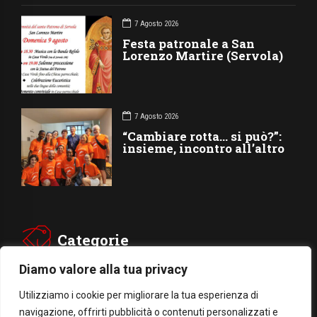
7 Agosto 2026
Festa patronale a San
Lorenzo Martire (Servola)
7 Agosto 2026
“Cambiare rotta… si può?”:
insieme, incontro all’altro
Categorie
Diamo valore alla tua privacy
CHIESA
SOCIETÁ
Utilizziamo i cookie per migliorare la tua esperienza di
navigazione, offrirti pubblicità o contenuti personalizzati e
CARITÁ
GIUBILEO