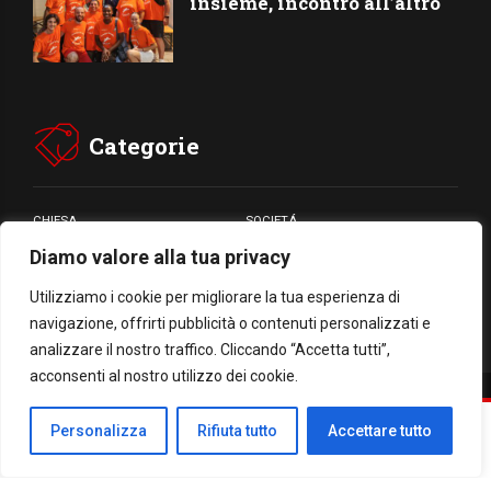
insieme, incontro all’altro
Categorie
CHIESA
SOCIETÁ
Diamo valore alla tua privacy
CARITÁ
GIUBILEO
CULTURA
MEDIA
Utilizziamo i cookie per migliorare la tua esperienza di
navigazione, offrirti pubblicità o contenuti personalizzati e
analizzare il nostro traffico. Cliccando “Accetta tutti”,
acconsenti al nostro utilizzo dei cookie.
Facebook
WhatsApp
Threads
Email
Condividi
Personalizza
Rifiuta tutto
Accettare tutto