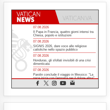
07.08.2026
Il Papa in Francia, quattro giorni intensi tra
Chiesa, popolo e istituzioni
07.08.2026
SIGNIS 2026, dare voce alle religiose
cattoliche nello spazio pubblico
07.08.2026
Honduras, gli sfollati invisibili di una crisi
dimenticata
07.08.2026
Parolin conclude il viaggio in Messico: "La
pace inizia con l'empatia per il dolore altrui"
07.08.2026
Uruguay, il presidente dei vescovi: la visita
del Papa dono per tutto il Paese
07.08.2026
Gaza, la strage dei bambini non si ferma:
300 morti in 300 giorni