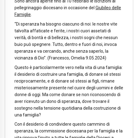
Sono ancora aperte fino al 10 febbraio le iscrizioni al
pellegrinaggio diocesano in occasione del
Giubileo delle
Famiglie
.
“Di speranza ha bisogno ciascuno di noi: le nostre vite
talvolta affaticate e ferite, i nostri cuori assetati di
verità, di bontà e di bellezza, i nostri sogni che nessun
buio può spegnere. Tutto, dentro e fuori di noi, invoca
speranza e va cercando, anche senza saperlo, la
vicinanza di Dio”. (Francesco, Omelia 9.05.2024)
Questo è particolarmente vero nella vita di una famiglia:
il desiderio di costruire una famiglia, di donare sé stessi
reciprocamente, e di donare sé stessi ai figli, rimane
misteriosamente presente nel cuore degli uomini e delle
donne di oggi. Ma come donare se non riconoscendo di
aver ricevuto un dono di speranza, dove trovare il
sostegno nella tensione quotidiana della costruzione di
una famiglia?
Con il desiderio di condividere questo cammino di
speranza, la commissione diocesana per la famiglia e la
vita rinnova l’invito a tutte le famiglie della Diocesi a