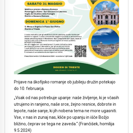
Prijave na škofijsko romanje ob jubileju družin potekajo
do 10. februarja.
„Vsak od nas potrebuje upanje: naše življenje, ki je včasih
utrujeno in ranjeno, naše srce, žejno resnice, dobrote in
lepote, naše sanje, ki jih nobena tema ne more ugasniti.
Vse, v nas in zunaj nas, kliče po upanju in išče Božjo
bližino, čeprav se tega ne zaveda.“ (Frančišek, homilija
9.5.2024)