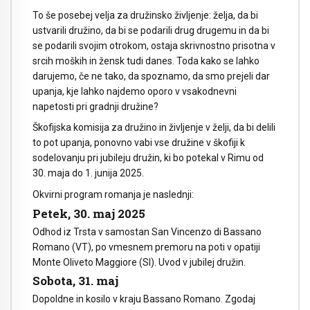
To še posebej velja za družinsko življenje: želja, da bi
ustvarili družino, da bi se podarili drug drugemu in da bi
se podarili svojim otrokom, ostaja skrivnostno prisotna v
srcih moških in žensk tudi danes. Toda kako se lahko
darujemo, če ne tako, da spoznamo, da smo prejeli dar
upanja, kje lahko najdemo oporo v vsakodnevni
napetosti pri gradnji družine?
Škofijska komisija za družino in življenje v želji, da bi delili
to pot upanja, ponovno vabi vse družine v škofiji k
sodelovanju pri jubileju družin, ki bo potekal v Rimu od
30. maja do 1. junija 2025.
Okvirni program romanja je naslednji:
Petek, 30. maj 2025
Odhod iz Trsta v samostan San Vincenzo di Bassano
Romano (VT), po vmesnem premoru na poti v opatiji
Monte Oliveto Maggiore (SI). Uvod v jubilej družin.
Sobota, 31. maj
Dopoldne in kosilo v kraju Bassano Romano. Zgodaj