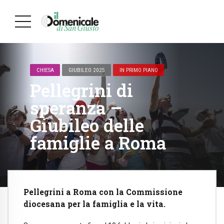
CHIESA
GIUBILEO 2025
IN PRIMO PIANO
Pellegrini di
speranza –
Giubileo delle
famiglie a Roma
Pellegrini a Roma con la Commissione
diocesana per la famiglia e la vita.