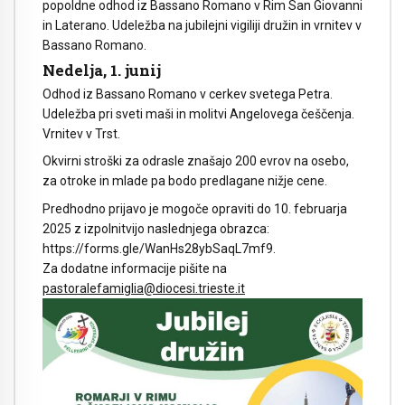
popoldne odhod iz Bassano Romano v Rim San Giovanni
in Laterano. Udeležba na jubilejni vigiliji družin in vrnitev v
Bassano Romano.
Nedelja, 1. junij
Odhod iz Bassano Romano v cerkev svetega Petra.
Udeležba pri sveti maši in molitvi Angelovega češčenja.
Vrnitev v Trst.
Okvirni stroški za odrasle znašajo 200 evrov na osebo,
za otroke in mlade pa bodo predlagane nižje cene.
Predhodno prijavo je mogoče opraviti do 10. februarja
2025 z izpolnitvijo naslednjega obrazca:
https://forms.gle/WanHs28ybSaqL7mf9.
Za dodatne informacije pišite na
pastoralefamiglia@diocesi.trieste.it