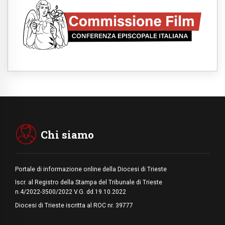
07.08.2026
Medio Oriente, non c'è accordo tra Libano e
Israele
06.08.2026
Il responsabile del "Go! Franciscan Youth
Meeting": da Assisi uno sguardo nuovo
06.08.2026
In un minuto la visita di Papa Leone XIV ad
Assisi
06.08.2026
È morto Francesco Guccini, Salvarani: "Ci
ha interpretato come pochissimi altri"
Chi siamo
Portale di informazione online della Diocesi di Trieste
Iscr. al Registro della Stampa del Tribunale di Trieste
n.4/2022-3500/2022 V.G. dd.19.10.2022
Diocesi di Trieste iscritta al ROC nr. 39777