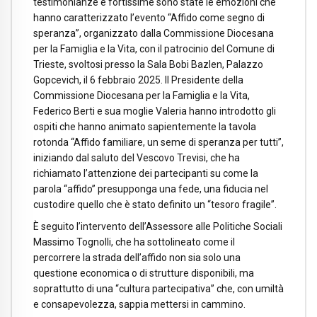
testimonianze e fortissime sono state le emozioni che
hanno caratterizzato l’evento “Affido come segno di
speranza”, organizzato dalla Commissione Diocesana
per la Famiglia e la Vita, con il patrocinio del Comune di
Trieste, svoltosi presso la Sala Bobi Bazlen, Palazzo
Gopcevich, il 6 febbraio 2025. Il Presidente della
Commissione Diocesana per la Famiglia e la Vita,
Federico Berti e sua moglie Valeria hanno introdotto gli
ospiti che hanno animato sapientemente la tavola
rotonda “Affido familiare, un seme di speranza per tutti”,
iniziando dal saluto del Vescovo Trevisi, che ha
richiamato l’attenzione dei partecipanti su come la
parola “affido” presupponga una fede, una fiducia nel
custodire quello che è stato definito un “tesoro fragile”.
È seguito l’intervento dell’Assessore alle Politiche Sociali
Massimo Tognolli, che ha sottolineato come il
percorrere la strada dell’affido non sia solo una
questione economica o di strutture disponibili, ma
soprattutto di una “cultura partecipativa” che, con umiltà
e consapevolezza, sappia mettersi in cammino.