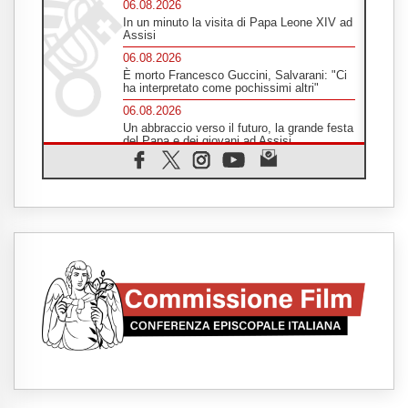
06.08.2026
In un minuto la visita di Papa Leone XIV ad
Assisi
06.08.2026
È morto Francesco Guccini, Salvarani: "Ci
ha interpretato come pochissimi altri"
06.08.2026
Un abbraccio verso il futuro, la grande festa
del Papa e dei giovani ad Assisi
06.08.2026
Il grazie dei giovani al Papa: "Oggi ci
sentiamo Chiesa"
06.08.2026
Leone XIV: la rivoluzione del Vangelo
abbatte i muri che separano gli esseri
umani
06.08.2026
Fra Marco Vianelli: alla scuola di san
Francesco per imparare il Vangelo della
pace
06.08.2026
Hiroshima, ad 81 anni dalla bomba resta
alto il richiamo al disarmo mondiale
06.08.2026