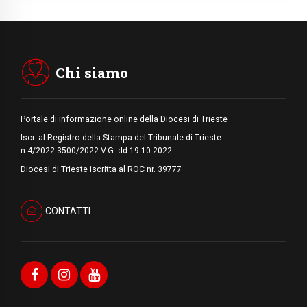
Il Papa con i giovani ad Assisi: costruire la
civiltà dell'amore non delle contrapposizioni
06.08.2026
Hiroshima e Nagasaki, 81 anni dopo. Al via
i "dieci giorni di preghiera per la pace"
Chi siamo
Portale di informazione online della Diocesi di Trieste
Iscr. al Registro della Stampa del Tribunale di Trieste
n.4/2022-3500/2022 V.G. dd.19.10.2022
Diocesi di Trieste iscritta al ROC nr. 39777
CONTATTI