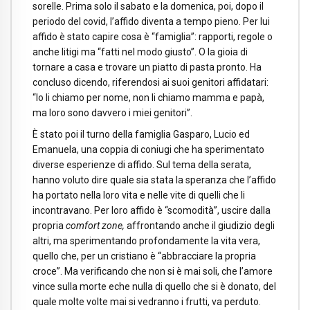
sorelle. Prima solo il sabato e la domenica, poi, dopo il
periodo del covid, l’affido diventa a tempo pieno. Per lui
affido è stato capire cosa è “famiglia”: rapporti, regole o
anche litigi ma “fatti nel modo giusto”. O la gioia di
tornare a casa e trovare un piatto di pasta pronto. Ha
concluso dicendo, riferendosi ai suoi genitori affidatari:
“Io li chiamo per nome, non li chiamo mamma e papà,
ma loro sono davvero i miei genitori”.
È stato poi il turno della famiglia Gasparo, Lucio ed
Emanuela, una coppia di coniugi che ha sperimentato
diverse esperienze di affido. Sul tema della serata,
hanno voluto dire quale sia stata la speranza che l’affido
ha portato nella loro vita e nelle vite di quelli che li
incontravano. Per loro affido è “scomodità”, uscire dalla
propria
comfort zone,
affrontando anche il giudizio degli
altri, ma sperimentando profondamente la vita vera,
quello che, per un cristiano è “abbracciare la propria
croce”. Ma verificando che non si è mai soli, che l’amore
vince sulla morte eche nulla di quello che si è donato, del
quale molte volte mai si vedranno i frutti, va perduto.