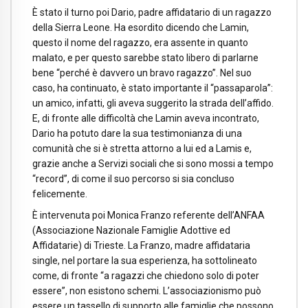
È stato il turno poi Dario, padre affidatario di un ragazzo
della Sierra Leone. Ha esordito dicendo che Lamin,
questo il nome del ragazzo, era assente in quanto
malato, e per questo sarebbe stato libero di parlarne
bene “perché è davvero un bravo ragazzo”. Nel suo
caso, ha continuato, è stato importante il “passaparola”:
un amico, infatti, gli aveva suggerito la strada dell’affido.
E, di fronte alle difficoltà che Lamin aveva incontrato,
Dario ha potuto dare la sua testimonianza di una
comunità che si è stretta attorno a lui ed a Lamis e,
grazie anche a Servizi sociali che si sono mossi a tempo
“record”, di come il suo percorso si sia concluso
felicemente.
È intervenuta poi Monica Franzo referente dell’ANFAA
(Associazione Nazionale Famiglie Adottive ed
Affidatarie) di Trieste. La Franzo, madre affidataria
single, nel portare la sua esperienza, ha sottolineato
come, di fronte “a ragazzi che chiedono solo di poter
essere”, non esistono schemi. L’associazionismo può
essere un tassello di supporto alle famiglie che possono