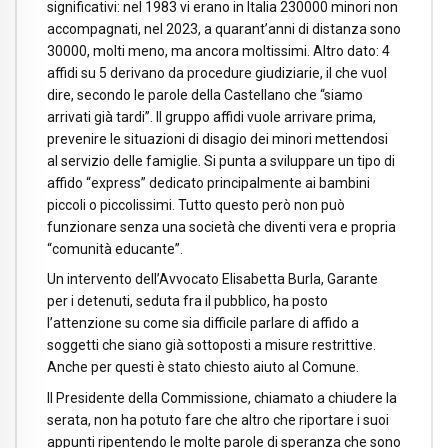
significativi: nel 1983 vi erano in Italia 230000 minori non
accompagnati, nel 2023, a quarant’anni di distanza sono
30000, molti meno, ma ancora moltissimi. Altro dato: 4
affidi su 5 derivano da procedure giudiziarie, il che vuol
dire, secondo le parole della Castellano che “siamo
arrivati già tardi”. Il gruppo affidi vuole arrivare prima,
prevenire le situazioni di disagio dei minori mettendosi
al servizio delle famiglie. Si punta a sviluppare un tipo di
affido “express” dedicato principalmente ai bambini
piccoli o piccolissimi. Tutto questo però non può
funzionare senza una società che diventi vera e propria
“comunità educante”.
Un intervento dell’Avvocato Elisabetta Burla, Garante
per i detenuti, seduta fra il pubblico, ha posto
l’attenzione su come sia difficile parlare di affido a
soggetti che siano già sottoposti a misure restrittive.
Anche per questi è stato chiesto aiuto al Comune.
Il Presidente della Commissione, chiamato a chiudere la
serata, non ha potuto fare che altro che riportare i suoi
appunti ripentendo le molte parole di speranza che sono