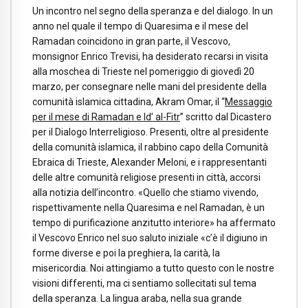
Un incontro nel segno della speranza e del dialogo. In un
anno nel quale il tempo di Quaresima e il mese del
Ramadan coincidono in gran parte, il Vescovo,
monsignor Enrico Trevisi, ha desiderato recarsi in visita
alla moschea di Trieste nel pomeriggio di giovedì 20
marzo, per consegnare nelle mani del presidente della
comunità islamica cittadina, Akram Omar, il “
Messaggio
per il mese di Ramadan e Id’ al-Fitr
” scritto dal Dicastero
per il Dialogo Interreligioso. Presenti, oltre al presidente
della comunità islamica, il rabbino capo della Comunità
Ebraica di Trieste, Alexander Meloni, e i rappresentanti
delle altre comunità religiose presenti in città, accorsi
alla notizia dell’incontro. «Quello che stiamo vivendo,
rispettivamente nella Quaresima e nel Ramadan, è un
tempo di purificazione anzitutto interiore» ha affermato
il Vescovo Enrico nel suo saluto iniziale «c’è il digiuno in
forme diverse e poi la preghiera, la carità, la
misericordia. Noi attingiamo a tutto questo con le nostre
visioni differenti, ma ci sentiamo sollecitati sul tema
della speranza. La lingua araba, nella sua grande