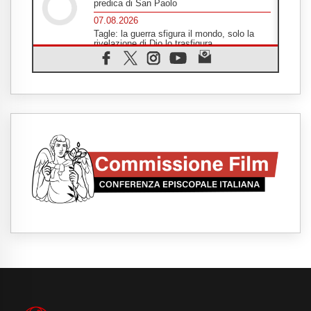
predica di San Paolo
07.08.2026
Tagle: la guerra sfigura il mondo, solo la
rivelazione di Dio lo trasfigura
07.08.2026
Il Papa in Francia, quattro giorni intensi tra
Chiesa, popolo e istituzioni
07.08.2026
SIGNIS 2026, dare voce alle religiose
cattoliche nello spazio pubblico
07.08.2026
Honduras, gli sfollati invisibili di una crisi
dimenticata
07.08.2026
Italia, Antigone: carceri al limite della
sopravvivenza per caldo e sovraffollamento
07.08.2026
Parolin conclude il viaggio in Messico: "La
pace inizia con l'empatia per il dolore altrui"
07.08.2026
Uruguay, il presidente dei vescovi: la visita
del Papa dono per tutto il Paese