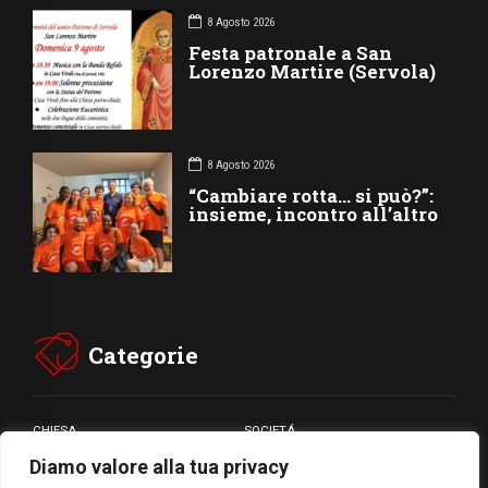
8 Agosto 2026
Festa patronale a San
Lorenzo Martire (Servola)
8 Agosto 2026
“Cambiare rotta… si può?”:
insieme, incontro all’altro
Categorie
CHIESA
SOCIETÁ
Diamo valore alla tua privacy
CARITÁ
GIUBILEO