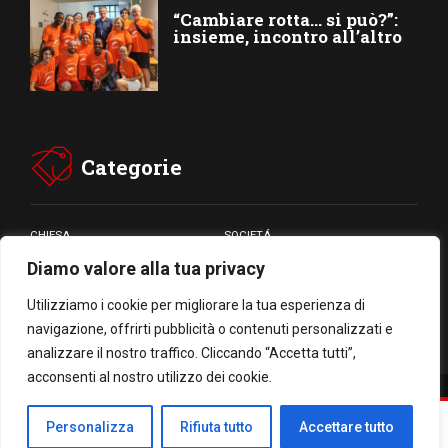
“Cambiare rotta… si può?”:
insieme, incontro all’altro
Categorie
CHIESA
SOCIETÁ
Diamo valore alla tua privacy
CARITÁ
GIUBILEO
CULTURA
MEDIA
Utilizziamo i cookie per migliorare la tua esperienza di
navigazione, offrirti pubblicità o contenuti personalizzati e
analizzare il nostro traffico. Cliccando “Accetta tutti”,
acconsenti al nostro utilizzo dei cookie.
Facebook
WhatsApp
Threads
Email
Condividi
Personalizza
Rifiuta tutto
Accettare tutto