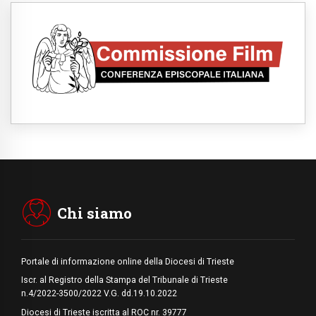
SIGNIS 2026, dare voce alle religiose
cattoliche nello spazio pubblico
07.08.2026
Honduras, gli sfollati invisibili di una crisi
dimenticata
07.08.2026
Italia, Antigone: carceri al limite della
sopravvivenza per caldo e sovraffollamento
07.08.2026
Parolin conclude il viaggio in Messico: "La
pace inizia con l'empatia per il dolore altrui"
07.08.2026
Uruguay, il presidente dei vescovi: la visita
del Papa dono per tutto il Paese
Chi siamo
Portale di informazione online della Diocesi di Trieste
Iscr. al Registro della Stampa del Tribunale di Trieste
n.4/2022-3500/2022 V.G. dd.19.10.2022
Diocesi di Trieste iscritta al ROC nr. 39777