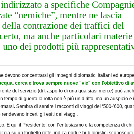
e indirizzato a specifiche Compagni
rate “nemiche”, mentre ne lascia
della contrazione dei traffici del
certo, ma anche particolari materie
uno dei prodotti più rappresentati
he devono concentrarsi gli impegni diplomatici italiani ed europe
acqua, cerca e trova sempre nuove “vie” con l’obiettivo di a
rente del servizio (di trasporto di una qualsiasi merce) può anc
 tempo di guerra la rotta non è più un diritto, ma un auspicio e 
fermarsi. Sembra di sentire i racconti di viaggi del ‘500-’600, qu
 rendevano incerti gli esiti dei viaggi.
oco. E qui il Presidente, con l’entusiasmo e la competenza di chi
ia su un foglietto rotte, indica porti e hub logistici sconosciuti 