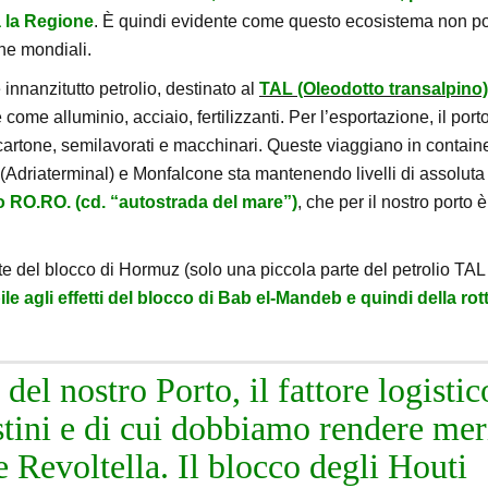
a la Regione
. È quindi evidente come questo ecosistema non p
he mondiali.
 innanzitutto petrolio, destinato al
TAL (Oleodotto transalpino)
ome alluminio, acciaio, fertilizzanti. Per l’esportazione, il port
, cartone, semilavorati e macchinari. Queste viaggiano in contain
e (Adriaterminal) e Monfalcone sta mantenendo livelli di assoluta
co RO.RO. (cd. “autostrada del mare”)
, che per il nostro porto è
ente del blocco di Hormuz (solo una piccola parte del petrolio TAL
le agli effetti del blocco di Bab el-Mandeb e quindi della rott
del nostro Porto, il fattore logistic
stini e di cui dobbiamo rendere mer
e Revoltella. Il blocco degli Houti