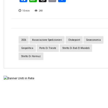
10
min
248
2026
Associazione Spedizionieri
Chokepoint
Geoeconomia
Geopolitica
Porto Di Trieste
Stretto Di Bab El-Mandeb
Stretto Di Hormuz