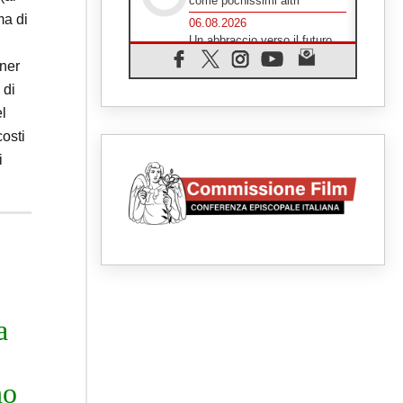
come pochissimi altri"
ma di
06.08.2026
Un abbraccio verso il futuro,
la grande festa del Papa e dei
giovani ad Assisi
iner
06.08.2026
 di
Il grazie dei giovani al Papa:
el
"Oggi ci sentiamo Chiesa"
costi
06.08.2026
Leone XIV: la rivoluzione del
i
Vangelo abbatte i muri che
separano gli esseri umani
06.08.2026
Fra Marco Vianelli: alla scuola
di san Francesco per
imparare il Vangelo della pace
06.08.2026
Hiroshima, ad 81 anni dalla
bomba resta alto il richiamo al
disarmo mondiale
a
06.08.2026
Il Papa con i giovani ad
Assisi: costruire la civiltà
dell'amore non delle
no
contrapposizioni