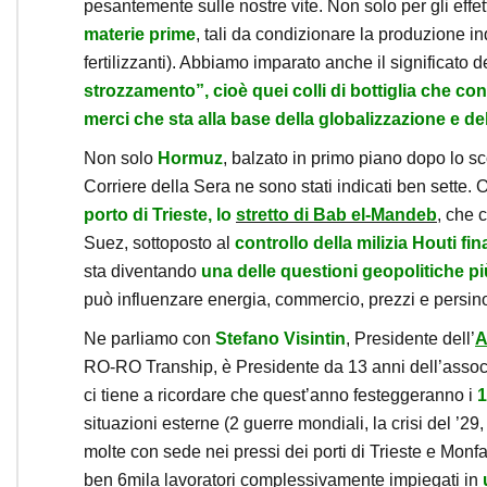
pesantemente sulle nostre vite. Non solo per gli effet
materie prime
, tali da condizionare la produzione i
fertilizzanti). Abbiamo imparato anche il significato 
strozzamento”, cioè quei colli di bottiglia che cond
merci che sta alla base della globalizzazione e de
Non solo
Hormuz
, balzato in primo piano dopo lo s
Corriere della Sera ne sono stati indicati ben sette.
porto di Trieste, lo
stretto di Bab el-Mandeb
, che 
Suez, sottoposto al
controllo della milizia Houti fi
sta diventando
una delle questioni geopolitiche pi
può influenzare energia, commercio, prezzi e persino g
Ne parliamo con
Stefano Visintin
, Presidente dell’
A
RO-RO Tranship, è Presidente da 13 anni dell’associaz
ci tiene a ricordare che quest’anno festeggeranno i
1
situazioni esterne (2 guerre mondiali, la crisi del ’2
molte con sede nei pressi dei porti di Trieste e Monfa
ben 6mila lavoratori complessivamente impiegati in
u