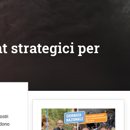
 strategici per
ostri
idono