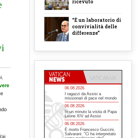
ricevuto
e
“È un laboratorio di
convivialità delle
differenze”
vi
i.
vere
06.08.2026
he
I ragazzi da Assisi a
missionari di pace nel mondo
i
06.08.2026
ando
In un minuto la visita di Papa
Leone XIV ad Assisi
06.08.2026
È morto Francesco Guccini,
Salvarani: "Ci ha interpretato
(ai