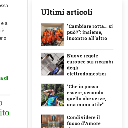
ossa
Ultimi articoli
e ai
"Cambiare rotta... si
o è
può?": insieme,
incontro all'altro
er o
Nuove regole
europee sui ricambi
degli
elettrodomestici
a di
"Che io possa
essere, secondo
quello che serve,
o
una mano utile"
ito
Condividere il
fuoco d’Amore