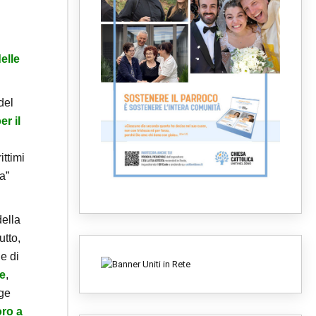
elle
del
r il
ittimi
ia”
della
utto,
 e di
te
,
lge
oro a