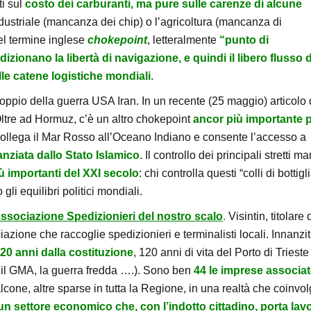
ti sul
costo dei carburanti, ma pure sulle carenze di alcune
ndustriale (mancanza dei chip) o l’agricoltura (mancanza di
del termine inglese
chokepoint
, letteralmente
“punto di
izionano la libertà di navigazione, e quindi il libero flusso d
lle catene logistiche mondiali
.
coppio della guerra USA Iran. In un recente (25 maggio) articolo 
 Oltre ad Hormuz, c’è un altro chokepoint
ancor più importante pe
collega il Mar Rosso all’Oceano Indiano e consente l’accesso a
nanziata dallo Stato Islamico
. Il controllo dei principali stretti mar
ù importanti del XXI secolo
: chi controlla questi “colli di bottigl
li equilibri politici mondiali.
ssociazione Spedizionieri del nostro scalo
.
Visintin, titolare 
ione che raccoglie spedizionieri e terminalisti locali. Innanzit
20 anni dalla costituzione
, 120 anni di vita del Porto di Trieste
9, il GMA, la guerra fredda ….). Sono ben
44 le imprese associa
lcone, altre sparse in tutta la Regione, in una realtà che coinvo
n settore economico che, con l’indotto cittadino, porta lav