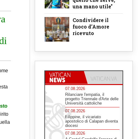
una mano utile"
ra
Condividere il
fuoco d’Amore
ricevuto
di
come
esta
07.08.2026
Rilanciare l'empatia, il
progetto Triennale d'Arte delle
Università cattoliche
sto
07.08.2026
irito
Filippine, il vicariato
apostolico di Calapan diventa
uella
diocesi
07.08.2026