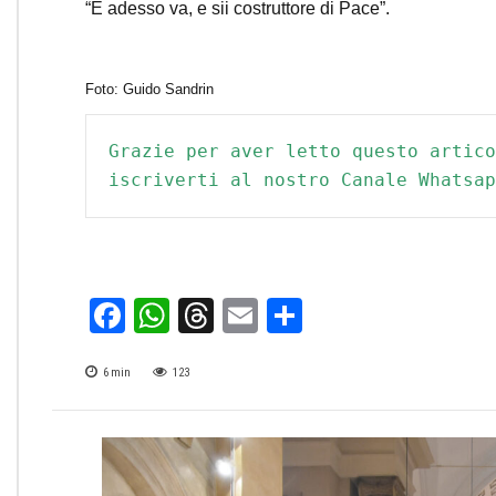
“E adesso va, e sii costruttore di Pace”.
Foto: Guido Sandrin
Grazie per aver letto questo artico
iscriverti al nostro Canale Whatsap
Facebook
WhatsApp
Threads
Email
Condividi
6
min
123