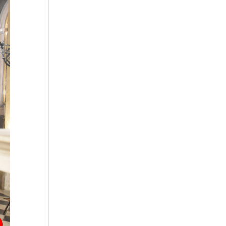
07.08.2026
Uruguay, il presidente dei
vescovi: la visita del Papa
dono per tutto il Paese