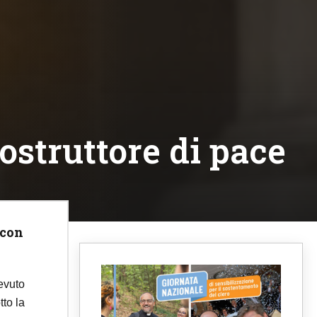
ostruttore di pace
 con
cevuto
tto la