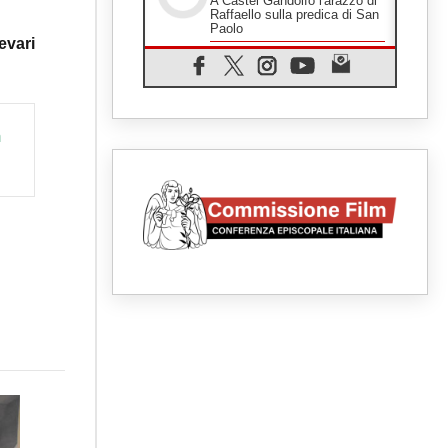
A Castel Gandolfo l'arazzo di
Raffaello sulla predica di San
Paolo
evari
07.08.2026
Tagle: la guerra sfigura il
mondo, solo la rivelazione di
Dio lo trasfigura
07.08.2026
 
Il Papa in Francia, quattro
giorni intensi tra Chiesa,
popolo e istituzioni
07.08.2026
SIGNIS 2026, dare voce alle
religiose cattoliche nello
spazio pubblico
07.08.2026
Honduras, gli sfollati invisibili
di una crisi dimenticata
07.08.2026
Italia, Antigone: carceri al
limite della sopravvivenza per
caldo e sovraffollamento
07.08.2026
Parolin conclude il viaggio in
Messico: "La pace inizia con
l'empatia per il dolore altrui"