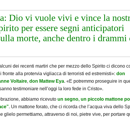
a: Dio vi vuole vivi e vince la nost
rito per essere segni anticipatori
a sulla morte, anche dentro i drammi 
alcuni dei recenti martiri che per mezzo dello Spirito ci dicono 
i fronte alla protervia vigliacca di terroristi ed estremisti»:
don
nne Voltaire
,
don Mattew Eya
. «E potremmo proseguire in qu
anno testimoniare nell’oggi la loro fede in Cristo».
elebrazione, abbiamo ricevuto
un segno, un piccolo mattone po
Pace”
. Un mattone forato, che ci ricorda che l’acqua viva dello Sp
e glielo permettiamo, attraverso di noi, pietre vive, per portare q