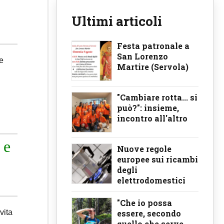
Ultimi articoli
Festa patronale a
San Lorenzo
e
Martire (Servola)
"Cambiare rotta... si
può?": insieme,
incontro all'altro
 e
Nuove regole
europee sui ricambi
degli
elettrodomestici
"Che io possa
essere, secondo
vita
quello che serve,