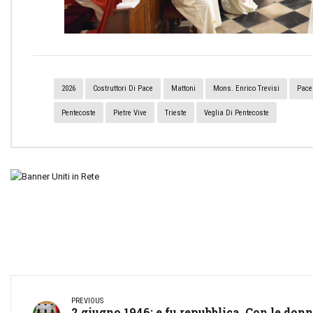
2026
Costruttori Di Pace
Mattoni
Mons. Enrico Trevisi
Pace
Pentecoste
Pietre Vive
Trieste
Veglia Di Pentecoste
PREVIOUS
2 giugno 1946: e fu repubblica. Con le don