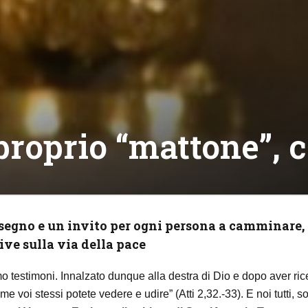
proprio “mattone”, c
 segno e un invito per ogni persona a camminare,
ive sulla via della pace
amo testimoni. Innalzato dunque alla destra di Dio e dopo aver ri
 voi stessi potete vedere e udire” (Atti 2,32.-33). E noi tutti, so