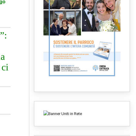
rgo
”:
la
 ci