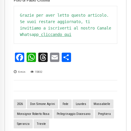
Foto di Fabio Crosilla
Grazie per aver letto questo articolo. 
Se vuoi restare aggiornato, ti 
invitiamo a iscriverti al nostro Canale 
Whatsapp
 cliccando qui
Facebook
WhatsApp
Threads
Email
Condividi
6
min
15832
2026
Don Simone Agrini
Fede
Lourdes
Massabielle
Monsignor Roberto Rosa
Pellegrinaggio Diocesano
Preghiera
Speranza
Trieste