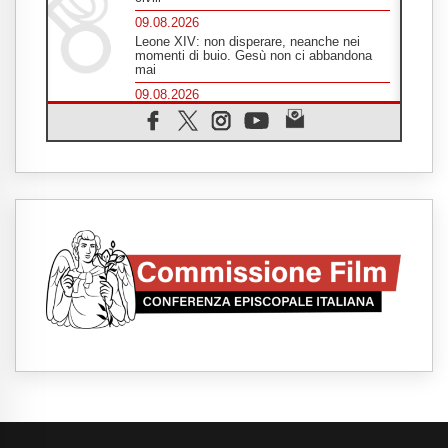
09.08.2026
Leone XIV: non disperare, neanche nei
momenti di buio. Gesù non ci abbandona
mai
09.08.2026
Drammatica escalation del conflitto tra
Russia e Ucraina
09.08.2026
Tra Tolkien e Leone, un convegno su
"l'uomo, il mezzo e l'algoritmo"
09.08.2026
Spagna, controlli alle frontiere per i
viaggiatori provenienti dall'Italia
09.08.2026
Indonesia, un dollaro per la costruzione di
219 Chiese
09.08.2026
Il dialogo interreligioso, isola di resistenza
per rispondere alle paure del mondo
09.08.2026
In Ciad nasce la rete dei media cattolici
08.08.2026
Pozzuoli, la Chiesa in prima linea: una