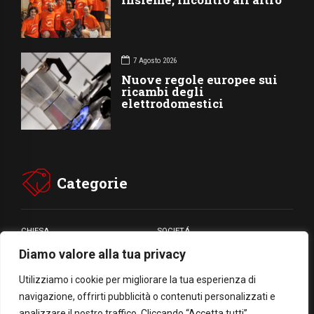
7 Agosto 2026
Nuove regole europee sui
ricambi degli
elettrodomestici
Categorie
CHIESA
SOCIETÁ
Diamo valore alla tua privacy
CARITÁ
GIUBILEO
CULTURA
MEDIA
Utilizziamo i cookie per migliorare la tua esperienza di
navigazione, offrirti pubblicità o contenuti personalizzati e
analizzare il nostro traffico. Cliccando “Accetta tutti”,