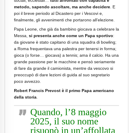
sociali, ecclesiali…
tutti affrontati con capacità e
metodo, sapendo ascoltare, ma anche decidere
. E
poi il breve periodo al Dicastero per i Vescovi e,
finalmente, gli avvenimenti che portarono all’elezione.
Papa Leone, che già da bambino giocava a celebrare la
Messa,
si presenta anche come un Papa sportivo
:
da giovane è stato capitano di una squadra di bowling;
a Roma frequentava una palestra per tenersi in forma;
gioca (o forse… giocava) a tennis; ama il calcio. Ha una
grande passione per le macchine e pensò seriamente
di fare da grande il camionista, mentre da vescovo si
preoccupò di dare lezioni di guida al suo segretario
poco avvezzo.
Robert Francis Prevost è il primo Papa americano
della storia
.
Quando, l’8 maggio
2025, il suo nome
risuonò in un’affollata