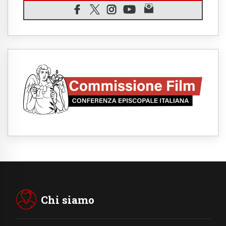
06.08.2026
Il grazie dei giovani al Papa: "Oggi ci
sentiamo Chiesa"
06.08.2026
Leone XIV: la rivoluzione del Vangelo
abbatte i muri che separano gli esseri
umani
06.08.2026
Fra Marco Vianelli: alla scuola di san
Francesco per imparare il Vangelo della
pace
06.08.2026
Hiroshima, ad 81 anni dalla bomba resta
alto il richiamo al disarmo mondiale
06.08.2026
Il Papa con i giovani ad Assisi: costruire la
civiltà dell'amore non delle contrapposizioni
06.08.2026
Hiroshima e Nagasaki, 81 anni dopo. Al via
i "dieci giorni di preghiera per la pace"
Chi siamo