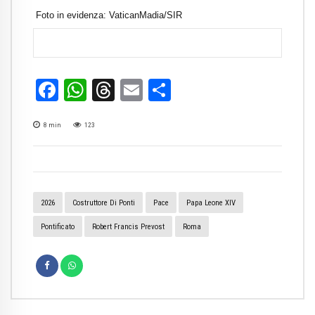
Foto in evidenza: VaticanMadia/SIR
Facebook
WhatsApp
Threads
Email
Condividi
8
min
123
2026
Costruttore Di Ponti
Pace
Papa Leone XIV
Pontificato
Robert Francis Prevost
Roma