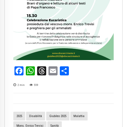
Facebook
WhatsApp
Threads
Email
Condividi
2
min
559
2025
Disabilità
Giubileo 2025
Malattia
Mons. Enrico Trevisi
Sanità