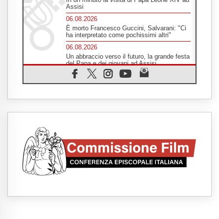
Assisi
06.08.2026
È morto Francesco Guccini, Salvarani: "Ci
ha interpretato come pochissimi altri"
06.08.2026
Un abbraccio verso il futuro, la grande festa
del Papa e dei giovani ad Assisi
06.08.2026
Il grazie dei giovani al Papa: "Oggi ci
sentiamo Chiesa"
06.08.2026
Leone XIV: la rivoluzione del Vangelo
abbatte i muri che separano gli esseri
umani
06.08.2026
Fra Marco Vianelli: alla scuola di san
Francesco per imparare il Vangelo della
pace
06.08.2026
Hiroshima, ad 81 anni dalla bomba resta
alto il richiamo al disarmo mondiale
06.08.2026
Il Papa con i giovani ad Assisi: costruire la
civiltà dell'amore non delle contrapposizioni