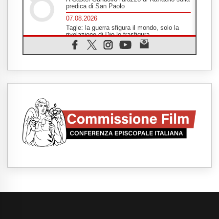
predica di San Paolo
07.08.2026
Tagle: la guerra sfigura il mondo, solo la
rivelazione di Dio lo trasfigura
07.08.2026
Il Papa in Francia, quattro giorni intensi tra
Chiesa, popolo e istituzioni
07.08.2026
SIGNIS 2026, dare voce alle religiose
cattoliche nello spazio pubblico
07.08.2026
Honduras, gli sfollati invisibili di una crisi
dimenticata
07.08.2026
Italia, Antigone: carceri al limite della
sopravvivenza per caldo e sovraffollamento
07.08.2026
Parolin conclude il viaggio in Messico: "La
pace inizia con l'empatia per il dolore altrui"
07.08.2026
Uruguay, il presidente dei vescovi: la visita
del Papa dono per tutto il Paese