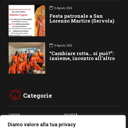
8 Agosto 2026
Festa patronale a San
Lorenzo Martire (Servola)
8 Agosto 2026
“Cambiare rotta… si può?”:
insieme, incontro all’altro
Categorie
CHIESA
SOCIETÁ
Diamo valore alla tua privacy
CARITÁ
GIUBILEO