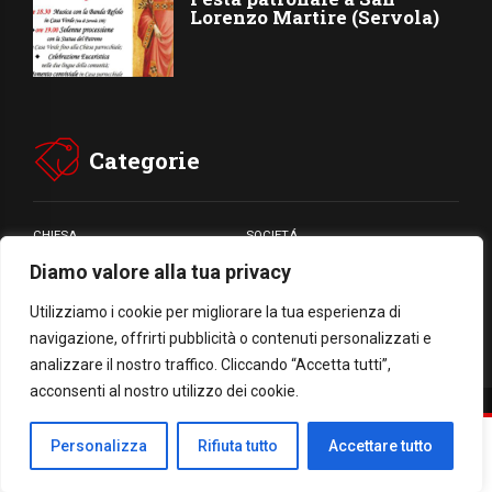
Lorenzo Martire (Servola)
Categorie
CHIESA
SOCIETÁ
Diamo valore alla tua privacy
CARITÁ
GIUBILEO
CULTURA
MEDIA
Utilizziamo i cookie per migliorare la tua esperienza di
navigazione, offrirti pubblicità o contenuti personalizzati e
analizzare il nostro traffico. Cliccando “Accetta tutti”,
acconsenti al nostro utilizzo dei cookie.
Facebook
WhatsApp
Threads
Email
Condividi
Personalizza
Rifiuta tutto
Accettare tutto