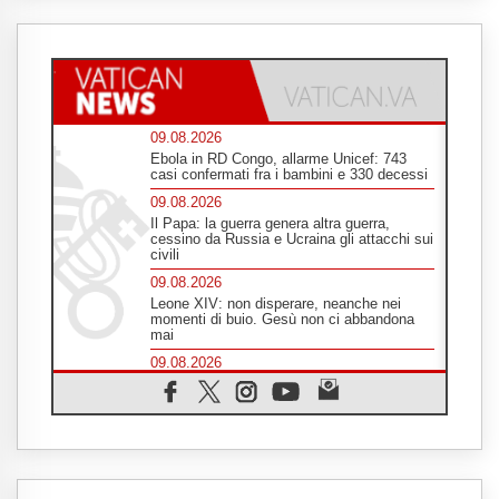
09.08.2026
Ebola in RD Congo, allarme Unicef: 743
casi confermati fra i bambini e 330 decessi
09.08.2026
Il Papa: la guerra genera altra guerra,
cessino da Russia e Ucraina gli attacchi sui
civili
09.08.2026
Leone XIV: non disperare, neanche nei
momenti di buio. Gesù non ci abbandona
mai
09.08.2026
Drammatica escalation del conflitto tra
Russia e Ucraina
09.08.2026
Tra Tolkien e Leone, un convegno su
"l'uomo, il mezzo e l'algoritmo"
09.08.2026