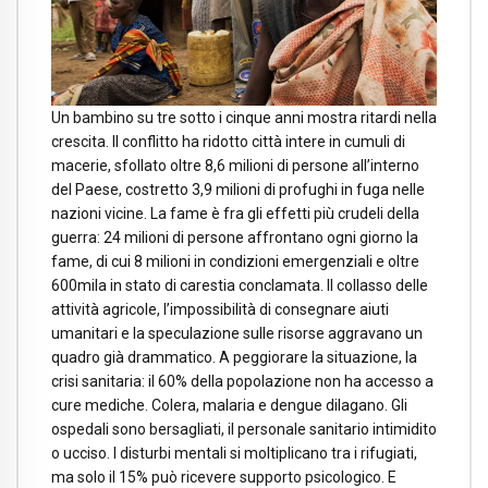
Un bambino su tre sotto i cinque anni mostra ritardi nella
crescita. Il conflitto ha ridotto città intere in cumuli di
macerie, sfollato oltre 8,6 milioni di persone all’interno
del Paese, costretto 3,9 milioni di profughi in fuga nelle
nazioni vicine. La fame è fra gli effetti più crudeli della
guerra: 24 milioni di persone affrontano ogni giorno la
fame, di cui 8 milioni in condizioni emergenziali e oltre
600mila in stato di carestia conclamata. Il collasso delle
attività agricole, l’impossibilità di consegnare aiuti
umanitari e la speculazione sulle risorse aggravano un
quadro già drammatico. A peggiorare la situazione, la
crisi sanitaria: il 60% della popolazione non ha accesso a
cure mediche. Colera, malaria e dengue dilagano. Gli
ospedali sono bersagliati, il personale sanitario intimidito
o ucciso. I disturbi mentali si moltiplicano tra i rifugiati,
ma solo il 15% può ricevere supporto psicologico. E