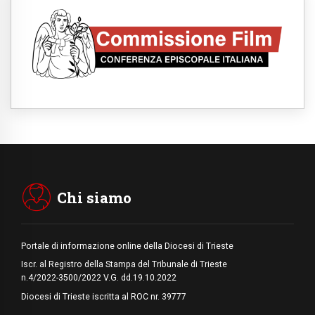
Spagna, controlli alle frontiere per i
viaggiatori provenienti dall'Italia
09.08.2026
Indonesia, un dollaro per la costruzione di
219 Chiese
09.08.2026
Il dialogo interreligioso, isola di resistenza
per rispondere alle paure del mondo
09.08.2026
In Ciad nasce la rete dei media cattolici
08.08.2026
Pozzuoli, la Chiesa in prima linea: una
Messa tra i detriti e aiuti per gli sfollati
Chi siamo
Portale di informazione online della Diocesi di Trieste
Iscr. al Registro della Stampa del Tribunale di Trieste
n.4/2022-3500/2022 V.G. dd.19.10.2022
Diocesi di Trieste iscritta al ROC nr. 39777