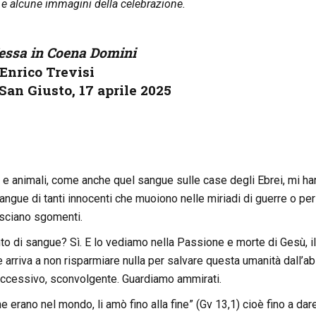
a e alcune immagini della celebrazione.
essa in Coena Domini
Enrico Trevisi
San Giusto, 17 aprile 2025
ni e animali, come anche quel sangue sulle case degli Ebrei, mi h
ngue di tanti innocenti che muoiono nelle miriadi di guerre o per
lasciano sgomenti.
di sangue? Sì. E lo vediamo nella Passione e morte di Gesù, il
 arriva a non risparmiare nulla per salvare questa umanità dall’a
 eccessivo, sconvolgente. Guardiamo ammirati.
erano nel mondo, li amò fino alla fine” (Gv 13,1) cioè fino a dare