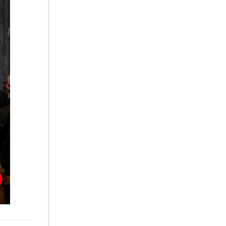
07.08.2026
Uruguay, il presidente dei
vescovi: la visita del Papa
dono per tutto il Paese