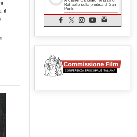
A Castel Gandolfo l'arazzo di
hi
Raffaello sulla predica di San
Paolo
, il
07.08.2026
i
Tagle: la guerra sfigura il
mondo, solo la rivelazione di
Dio lo trasfigura
lo
07.08.2026
Il Papa in Francia, quattro
giorni intensi tra Chiesa,
popolo e istituzioni
07.08.2026
SIGNIS 2026, dare voce alle
religiose cattoliche nello
spazio pubblico
07.08.2026
Honduras, gli sfollati invisibili
di una crisi dimenticata
07.08.2026
Italia, Antigone: carceri al
limite della sopravvivenza per
caldo e sovraffollamento
07.08.2026
Parolin conclude il viaggio in
Messico: "La pace inizia con
l'empatia per il dolore altrui"