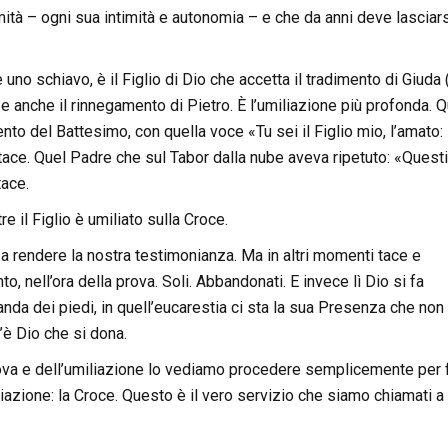
mità – ogni sua intimità e autonomia – e che da anni deve lasciar
uno schiavo, è il Figlio di Dio che accetta il tradimento di Giuda 
 e anche il rinnegamento di Pietro. È l’umiliazione più profonda. Q
o del Battesimo, con quella voce «Tu sei il Figlio mio, l’amato: 
ace. Quel Padre che sul Tabor dalla nube aveva ripetuto: «Questi 
tace.
 il Figlio è umiliato sulla Croce.
o a rendere la nostra testimonianza. Ma in altri momenti tace e
, nell’ora della prova. Soli. Abbandonati. E invece lì Dio si fa
vanda dei piedi, in quell’eucarestia ci sta la sua Presenza che non
c’è Dio che si dona.
a e dell’umiliazione lo vediamo procedere semplicemente per 
miliazione: la Croce. Questo è il vero servizio che siamo chiamati a