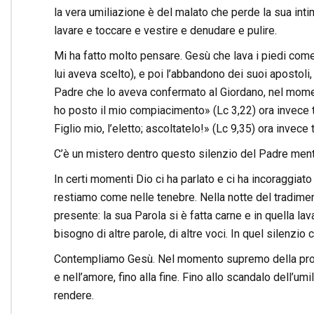
la vera umiliazione è del malato che perde la sua inti
lavare e toccare e vestire e denudare e pulire.
Mi ha fatto molto pensare. Gesù che lava i piedi come 
lui aveva scelto), e poi l’abbandono dei suoi apostoli,
Padre che lo aveva confermato al Giordano, nel moment
ho posto il mio compiacimento» (Lc 3,22) ora invece t
Figlio mio, l’eletto; ascoltatelo!» (Lc 9,35) ora invece 
C’è un mistero dentro questo silenzio del Padre mentre
In certi momenti Dio ci ha parlato e ci ha incoraggiat
restiamo come nelle tenebre. Nella notte del tradimento
presente: la sua Parola si è fatta carne e in quella la
bisogno di altre parole, di altre voci. In quel silenzio 
Contempliamo Gesù. Nel momento supremo della prov
e nell’amore, fino alla fine. Fino allo scandalo dell’u
rendere.