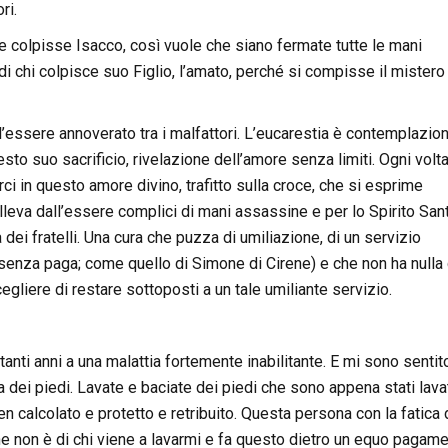
ri.
colpisse Isacco, così vuole che siano fermate tutte le mani
i chi colpisce suo Figlio, l’amato, perché si compisse il mistero 
ll’essere annoverato tra i malfattori. L’eucarestia è contemplazio
to suo sacrificio, rivelazione dell’amore senza limiti. Ogni volt
i in questo amore divino, trafitto sulla croce, che si esprime
solleva dall’essere complici di mani assassine e per lo Spirito San
 dei fratelli. Una cura che puzza di umiliazione, di un servizio
senza paga; come quello di Simone di Cirene) e che non ha nulla 
cegliere di restare sottoposti a un tale umiliante servizio.
anti anni a una malattia fortemente inabilitante. E mi sono sentit
 dei piedi. Lavate e baciate dei piedi che sono appena stati lava
ben calcolato e protetto e retribuito. Questa persona con la fatica 
ne non è di chi viene a lavarmi e fa questo dietro un equo pagame