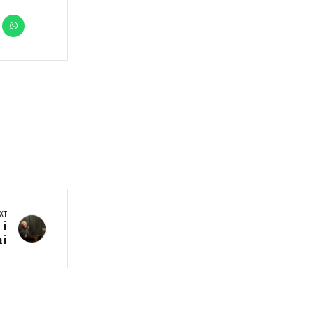
XT
 i
ni