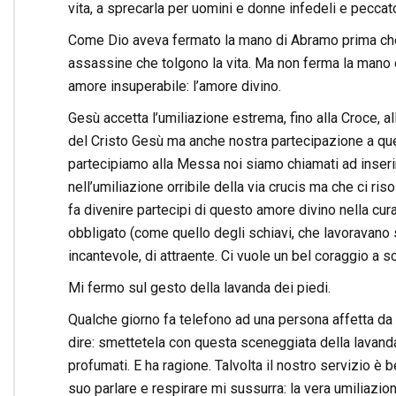
vita, a sprecarla per uomini e donne infedeli e peccato
Come Dio aveva fermato la mano di Abramo prima che 
assassine che tolgono la vita. Ma non ferma la mano d
amore insuperabile: l’amore divino.
Gesù accetta l’umiliazione estrema, fino alla Croce, a
del Cristo Gesù ma anche nostra partecipazione a ques
partecipiamo alla Messa noi siamo chiamati ad inserirc
nell’umiliazione orribile della via crucis ma che ci ri
fa divenire partecipi di questo amore divino nella cura
obbligato (come quello degli schiavi, che lavoravano 
incantevole, di attraente. Ci vuole un bel coraggio a s
Mi fermo sul gesto della lavanda dei piedi.
Qualche giorno fa telefono ad una persona affetta da t
dire: smettetela con questa sceneggiata della lavanda
profumati. E ha ragione. Talvolta il nostro servizio è 
suo parlare e respirare mi sussurra: la vera umiliazio