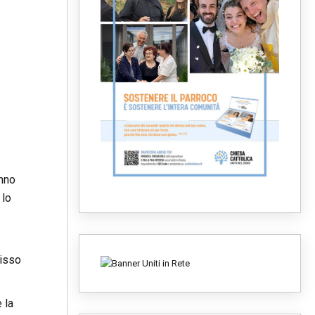
anno
 lo
bisso
 la