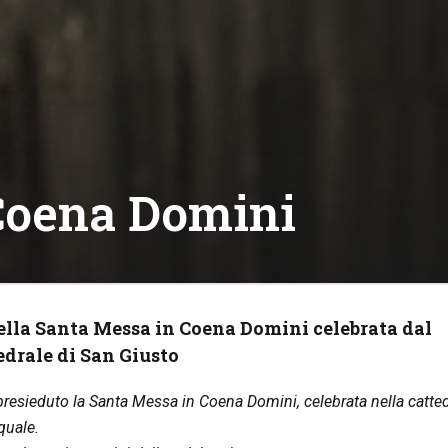
Coena Domini
della Santa Messa in Coena Domini celebrata dal
edrale di San Giusto
 presieduto la Santa Messa in Coena Domini, celebrata nella catte
quale.