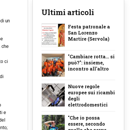
Ultimi articoli
di un
Festa patronale a
San Lorenzo
Martire (Servola)
ne
a che
"Cambiare rotta... si
to ci
può?": insieme,
incontro all'altro
di
Nuove regole
europee sui ricambi
degli
elettrodomestici
o
ti e
"Che io possa
del
essere, secondo
nto;
quello che serve,