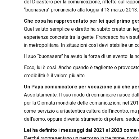
del Dicastero per la comunicazione, riflette sul rappo
“buonasera” pronunciato alla
loggia il 13 marzo 2013
.
Che cosa ha rappresentato per lei quel primo ge
Quel saluto semplice e diretto ha subito creato un l
esperienza concreta tra la gente. Francesco ha vissuto 
in metropolitana. In situazioni così devi stabilire un
Il suo “buonasera” ha avuto la forza di un evento: la n
Ecco, lui è così. Anche quando è tagliente o provocator
credibilità è il valore più alto.
Un Papa comunicatore per vocazione più che per
Assolutamente. Il suo modo di comunicare nasce dall’
per la Giornata mondiale delle comunicazioni
, nel 20
come servizio a un’autentica cultura dell’incontro, ma
dell’uomo, oppure diventa strumento di potere, sedu
Lei ha definito i messaggi dal 2021 al 2023 come
Perché rappresentano un percorso in tre tappe, prof