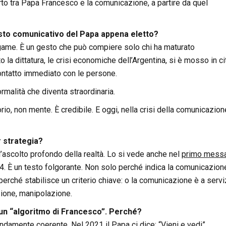
rto tra Papa Francesco e la comunicazione, a partire da quel
sto comunicativo del Papa appena eletto?
egame. È un gesto che può compiere solo chi ha maturato
la dittatura, le crisi economiche dell’Argentina, si è mosso in ci
 contatto immediato con le persone.
ormalità che diventa straordinaria.
io, non mente. È credibile. E oggi, nella crisi della comunicazione
 strategia?
ascolto profondo della realtà. Lo si vede anche nel
primo mess
14. È un testo folgorante. Non solo perché indica la comunicazion
 perché stabilisce un criterio chiave: o la comunicazione è a servi
zione, manipolazione.
 un “algoritmo di Francesco”. Perché?
ondamente coerente. Nel 2021 il Papa ci dice:
“Vieni e vedi”
,