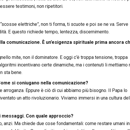
essere testimoni, non ripetitori.
scosse elettriche”, non ti forma, ti scuote e poi se ne va. Serve
ità. E questo richiede tempo, lentezza, discernimento.
ella comunicazione. È un’esigenza spirituale prima ancora c
gnello mite, non il dominatore. E oggi c’è troppa tensione, troppa
i algoritmi incentivano certe dinamiche, ma i contenuti li mettiamo 
n sta bene.
Come si coniugano nella comunicazione?
 arroganza. Eppure è ciò di cui abbiamo più bisogno. Il Papa lo
diventato un atto rivoluzionario. Viviamo immersi in una cultura del
suoi messaggi. Con quale approccio?
o, anzi. Ma chiede due cose fondamentali: come restare umani in