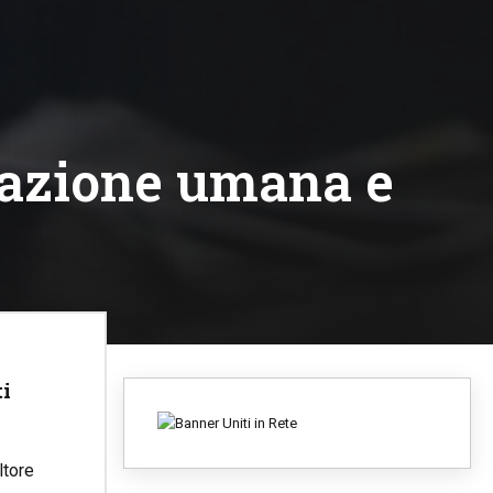
cazione umana e
ti
ltore