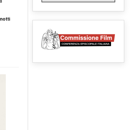
la
05.08.2026
Santa Maria Maggiore,
Makrickas: la grazia di Dio
scende ancora sul mondo
notti
05.08.2026
I giovani attendono il Papa ad
Assisi: "I social non saziano,
vogliamo cose grandi"
05.08.2026
Parolin ai preti del Guatemala:
siate "sentinelle vigili", è la
santità a rendere credibili
05.08.2026
Dal Papa all'udienza generale
la forza del "circolo degli eroi"
05.08.2026
Ucraina, il nunzio: preoccupa
sentire chi benedice la guerra.
Il Papa unica voce di pace
05.08.2026
Venezuela, don Pagniello:
"Nel dolore, una Chiesa che
non si arrende"
05.08.2026
Migranti, UE compatta su