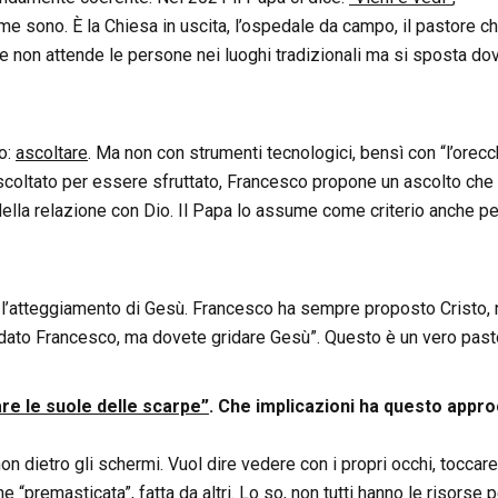
e sono. È la Chiesa in uscita, l’ospedale da campo, il pastore c
e non attende le persone nei luoghi tradizionali ma si sposta dov
o:
ascoltare
. Ma non con strumenti tecnologici, bensì con “l’orecc
scoltato per essere sfruttato, Francesco propone un ascolto che
o della relazione con Dio. Il Papa lo assume come criterio anche pe
È l’atteggiamento di Gesù. Francesco ha sempre proposto Cristo,
ridato Francesco, ma dovete gridare Gesù”. Questo è un vero past
e le suole delle scarpe”
. Che implicazioni ha questo appro
n dietro gli schermi. Vuol dire vedere con i propri occhi, toccar
 “premasticata”, fatta da altri. Lo so, non tutti hanno le risorse p