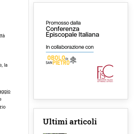
ttà
, la
aggio
e
zio
Ultimi articoli