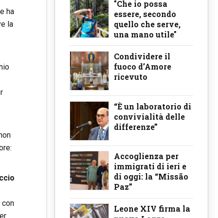
"Che io possa
he ha
essere, secondo
quello che serve,
e la
una mano utile"
Condividere il
fuoco d’Amore
hio
ricevuto
r
“È un laboratorio di
convivialità delle
differenze”
 non
ore:
Accoglienza per
immigrati di ieri e
di oggi: la “Missão
ccio
Paz”
e con
Leone XIV firma la
er