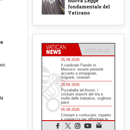
nuova Legge
fondamentale del
Vaticano
he
05.08.2026
noi.
Il cardinale Parolin in
Messico: essere presenti
accanto a emarginati,
migranti, stranieri
05.08.2026
Pizzaballa ad Assisi: i
cristiani stanchi del tira e
la
molla delle trattative, vogliono
pace
05.08.2026
Cristiani e confuciani, rispetto
e saggezza per affrontare le
"sfide urgenti" di oggi