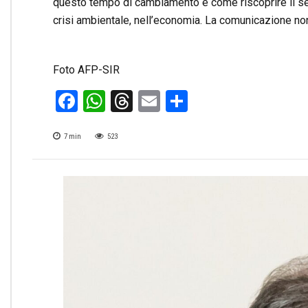
questo tempo di cambiamento e come riscoprire il senso
crisi ambientale, nell’economia. La comunicazione no
Foto AFP-SIR
Facebook
WhatsApp
Threads
Email
Condividi
7
min
523