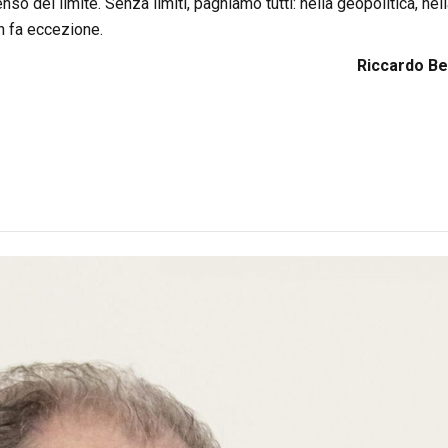
 del limite. Senza limiti, paghiamo tutti: nella geopolitica, nel
n fa eccezione.
Riccardo Be